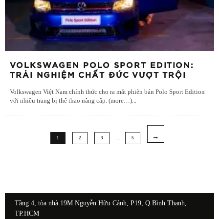
VOLKSWAGEN POLO SPORT EDITION:
TRẢI NGHIỆM CHẤT ĐỨC VƯỢT TRỘI
Volkswagen Việt Nam chính thức cho ra mắt phiên bản Polo Sport Edition
với nhiều trang bị thể thao nâng cấp. (more…)
...
…
1
2
3
5
Tầng 4, tòa nhà 19M Nguyễn Hữu Cảnh, P19, Q.Bình Thạnh,
TP.HCM