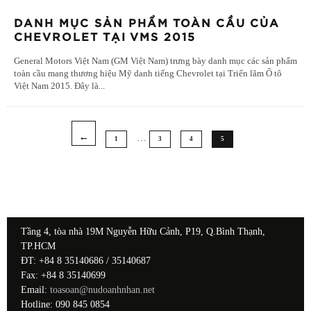
DANH MỤC SẢN PHẨM TOÀN CẦU CỦA
CHEVROLET TẠI VMS 2015
General Motors Việt Nam (GM Việt Nam) trưng bày danh mục các sản phẩm
toàn cầu mang thương hiệu Mỹ danh tiếng Chevrolet tại Triển lãm Ô tô
Việt Nam 2015. Đây là
...
…
1
3
4
5
Tầng 4, tòa nhà 19M Nguyễn Hữu Cảnh, P19, Q.Bình Thạnh,
TP.HCM
ĐT: +84 8 35140686 / 35140687
Fax: +84 8 35140699
Email:
toasoan@nudoanhnhan.net
Hotline: 090 845 0854