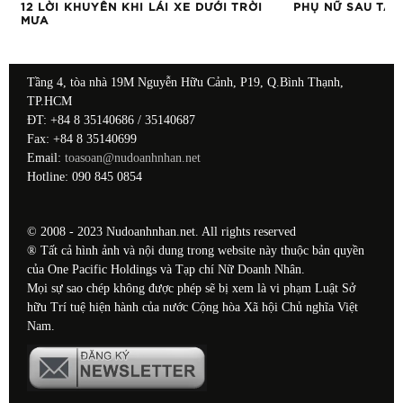
A
12 LỜI KHUYÊN KHI LÁI XE DƯỚI TRỜI
PHỤ NỮ SAU TAY
MƯA
Tầng 4, tòa nhà 19M Nguyễn Hữu Cảnh, P19, Q.Bình Thạnh,
TP.HCM
ĐT: +84 8 35140686 / 35140687
Fax: +84 8 35140699
Email:
toasoan@nudoanhnhan.net
Hotline: 090 845 0854
© 2008 - 2023 Nudoanhnhan.net. All rights reserved
® Tất cả hình ảnh và nội dung trong website này thuộc bản quyền
của One Pacific Holdings và Tạp chí Nữ Doanh Nhân.
Mọi sự sao chép không được phép sẽ bị xem là vi phạm Luật Sở
hữu Trí tuệ hiện hành của nước Cộng hòa Xã hội Chủ nghĩa Việt
Nam.