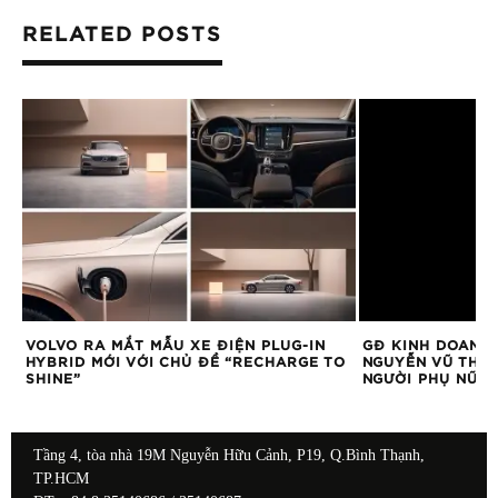
RELATED POSTS
VOLVO RA MẮT MẪU XE ĐIỆN PLUG-IN
GĐ KINH DOANH &
HYBRID MỚI VỚI CHỦ ĐỀ “RECHARGE TO
NGUYỄN VŨ THAN
SHINE”
NGƯỜI PHỤ NỮ Đ
Tầng 4, tòa nhà 19M Nguyễn Hữu Cảnh, P19, Q.Bình Thạnh,
TP.HCM