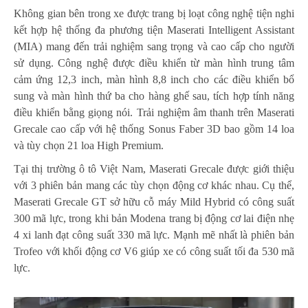
Không gian bên trong xe được trang bị loạt công nghệ tiện nghi
kết hợp hệ thống đa phương tiện Maserati Intelligent Assistant
(MIA) mang đến trải nghiệm sang trọng và cao cấp cho người
sử dụng. Công nghệ được điều khiển từ màn hình trung tâm
cảm ứng 12,3 inch, màn hình 8,8 inch cho các điều khiển bổ
sung và màn hình thứ ba cho hàng ghế sau, tích hợp tính năng
điều khiển bằng giọng nói. Trải nghiệm âm thanh trên Maserati
Grecale cao cấp với hệ thống Sonus Faber 3D bao gồm 14 loa
và tùy chọn 21 loa High Premium.
Tại thị trường ô tô Việt Nam, Maserati Grecale được giới thiệu
với 3 phiên bản mang các tùy chọn động cơ khác nhau. Cụ thể,
Maserati Grecale GT sở hữu cỗ máy Mild Hybrid có công suất
300 mã lực, trong khi bản Modena trang bị động cơ lai điện nhẹ
4 xi lanh đạt công suất 330 mã lực. Mạnh mẽ nhất là phiên bản
Trofeo với khối động cơ V6 giúp xe có công suất tối đa 530 mã
lực.