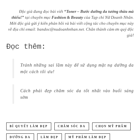
Độc giả đang đọc bài viết
“Toner – Bước dưỡng da tưởng thừa mà
thiếu!”
tại chuyên mục
Fashion & Beauty
của Tạp chí Nữ Doanh Nhân.
Mời độc giả gửi ý kiến phản hồi và bài viết cộng tác cho chuyên mục này
về địa chỉ email:
bandoc@nudoanhnhan.net
.
Chân thành cảm ơn quý độc
giả!
Đọc thêm:
Tránh những sai lầm này để sử dụng mặt nạ dưỡng da
một cách tối ưu!
Cách phái đẹp chăm sóc da tốt nhất vào buổi sáng
sớm
BÍ QUYẾT LÀM ĐẸP
CHĂM SÓC DA
CHỌN MỸ PHẨM
DƯỠNG DA
LÀM ĐẸP
MỸ PHẨM LÀM ĐẸP