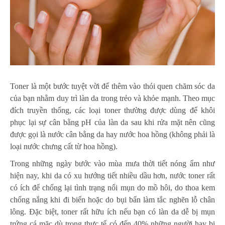
Toner là một bước tuyệt vời để thêm vào thói quen chăm sóc da
của bạn nhằm duy trì làn da trong trẻo và khỏe mạnh. Theo mục
đích truyền thống, các loại toner thường được dùng để khôi
phục lại sự cân bằng pH của làn da sau khi rửa mặt nên cũng
được gọi là nước cân bằng da hay nước hoa hồng (không phải là
loại nước chưng cất từ hoa hồng).
Trong những ngày bước vào mùa mưa thời tiết nóng ẩm như
hiện nay, khi da có xu hướng tiết nhiều dầu hơn, nước toner rất
có ích để chống lại tình trạng nổi mụn do mồ hôi, do thoa kem
chống nắng khi đi biển hoặc do bụi bẩn làm tắc nghẽn lỗ chân
lông. Đặc biệt, toner rất hữu ích nếu bạn có làn da dễ bị mụn
trứng cá mặc dù trong thực tế có đến 40% những người hay bị