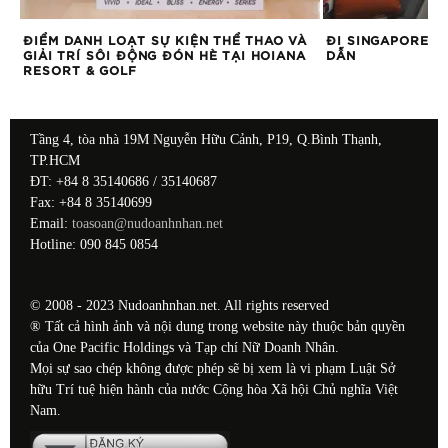
ĐIỂM DANH LOẠT SỰ KIỆN THỂ THAO VÀ
ĐI SINGAPORE AI
GIẢI TRÍ SÔI ĐỘNG ĐÓN HÈ TẠI HOIANA
DẪN
RESORT & GOLF
Tầng 4, tòa nhà 19M Nguyễn Hữu Cảnh, P19, Q.Bình Thạnh,
TP.HCM
ĐT: +84 8 35140686 / 35140687
Fax: +84 8 35140699
Email:
toasoan@nudoanhnhan.net
Hotline: 090 845 0854
© 2008 - 2023 Nudoanhnhan.net. All rights reserved
® Tất cả hình ảnh và nội dung trong website này thuộc bản quyền
của One Pacific Holdings và Tạp chí Nữ Doanh Nhân.
Mọi sự sao chép không được phép sẽ bị xem là vi phạm Luật Sở
hữu Trí tuệ hiện hành của nước Cộng hòa Xã hội Chủ nghĩa Việt
Nam.