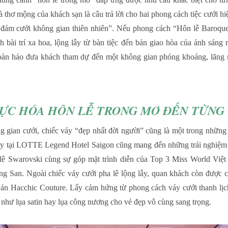
và thơ mộng của khách sạn là câu trả lời cho hai phong cách tiệc cưới 
“đám cưới không gian thiên nhiên”. Nếu phong cách “Hôn lễ Baroque
 bài trí xa hoa, lộng lẫy từ bàn tiệc đến bản giao hòa của ánh sáng r
oàn hảo đưa khách tham dự đến một không gian phóng khoáng, lãng mạ
HỰC
HÓA
HÔN LỄ TRONG MƠ ĐẾN TỪNG 
 gian cưới, chiếc váy “đẹp nhất đời người” cũng là một trong những
 này tại LOTTE Legend Hotel Saigon cũng mang đến những trải nghiệm
ha lê Swarovski cùng sự góp mặt trình diễn của Top 3 Miss World V
 San. Ngoài chiếc váy cưới pha lê lộng lẫy, quan khách còn được 
ản Hacchic Couture. Lấy cảm hứng từ phong cách váy cưới thanh lịch
p như lụa satin hay lụa công nương cho vẻ đẹp vô cùng sang trọng.