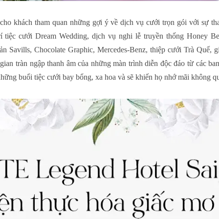
u cho khách tham quan những gợi ý về dịch vụ cưới trọn gói với sự t
rí tiệc cưới Dream Wedding, dịch vụ nghi lễ truyền thống Honey B
sản Savills, Chocolate Graphic, Mercedes-Benz, thiệp cưới Trà Quế, 
gian tràn ngập thanh âm của những màn trình diễn độc đáo từ các ba
hững buổi tiệc cưới bay bổng, xa hoa và sẽ khiến họ nhớ mãi không q