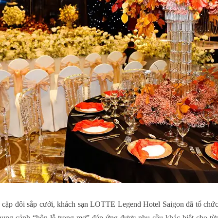
cặp đôi sắp cưới, khách sạn LOTTE Legend Hotel Saigon đã tổ chức 
ung cảnh “hôn lễ trong mơ” đáp ứng được nhu cầu khác biệt cho từn