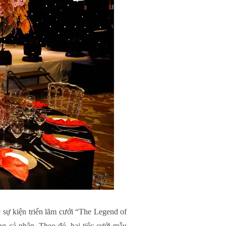
sự kiện triển lãm cưới “The Legend of
g cá nhân. Theo đó, hai tiệc cưới mẫu