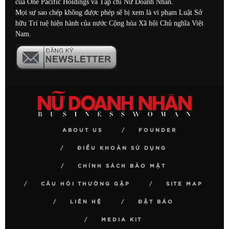
của One Pacific Holdings và Tạp chí Nữ Doanh Nhân.
Mọi sự sao chép không được phép sẽ bị xem là vi phạm Luật Sở
hữu Trí tuệ hiện hành của nước Cộng hòa Xã hội Chủ nghĩa Việt
Nam.
ABOUT US
FOUNDER
ĐIỀU KHOẢN SỬ DỤNG
CHÍNH SÁCH BẢO MẬT
CÂU HỎI THƯỜNG GẶP
SITE MAP
LIÊN HỆ
ĐẶT BÁO
MEDIA KIT