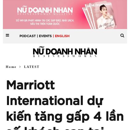
PODCAST
| EVENTS
| ENGLISH
Home
LATEST
Marriott
International dự
kiến tăng gấp 4 lần