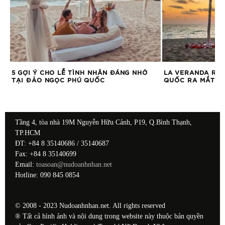
ỆM
5 GỢI Ý CHO LỄ TÌNH NHÂN ĐÁNG NHỚ
LA VERANDA RE
TẠI ĐẢO NGỌC PHÚ QUỐC
QUỐC RA MẮT GÓ
Tầng 4, tòa nhà 19M Nguyễn Hữu Cảnh, P19, Q.Bình Thạnh,
TP.HCM
ĐT: +84 8 35140686 / 35140687
Fax: +84 8 35140699
Email:
toasoan@nudoanhnhan.net
Hotline: 090 845 0854
© 2008 - 2023 Nudoanhnhan.net. All rights reserved
® Tất cả hình ảnh và nội dung trong website này thuộc bản quyền