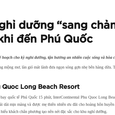
nghỉ dưỡng “sang chả
khi đến Phú Quốc
kế hoạch cho kỳ nghỉ dưỡng, tận hưởng an nhiên cuộc sống và hòa 
rắng mộng mơ, làn gió mát lành đưa ngọn sóng gợn nhẹ bên hàng dừa. T
u Quoc Long Beach Resort
bay quốc tế Phú Quốc 15 phút, InterContinental Phu Quoc Long Beach
rải dài mịn màng và được mẹ thiên nhiên ưu đãi cho hoàng hôn huyền
ự hiếu khách chân phương tạo nên nét đặc sắc cho khu nghỉ dưỡng.