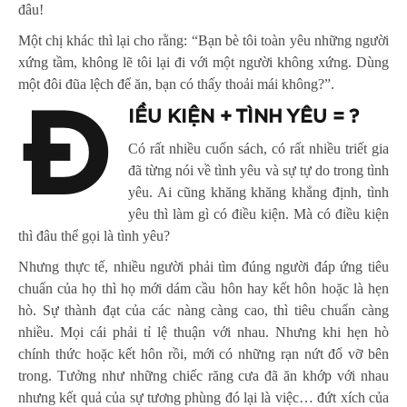
đâu!
Một chị khác thì lại cho rằng: “Bạn bè tôi toàn yêu những người
xứng tầm, không lẽ tôi lại đi với một người không xứng. Dùng
một đôi đũa lệch để ăn, bạn có thấy thoải mái không?”.
Đ
IỀU KIỆN + TÌNH YÊU = ?
Có rất nhiều cuốn sách, có rất nhiều triết gia
đã từng nói về tình yêu và sự tự do trong tình
yêu. Ai cũng khăng khăng khẳng định, tình
yêu thì làm gì có điều kiện. Mà có điều kiện
thì đâu thể gọi là tình yêu?
Nhưng thực tế, nhiều người phải tìm đúng người đáp ứng tiêu
chuẩn của họ thì họ mới dám cầu hôn hay kết hôn hoặc là hẹn
hò. Sự thành đạt của các nàng càng cao, thì tiêu chuẩn càng
nhiều. Mọi cái phải tỉ lệ thuận với nhau. Nhưng khi hẹn hò
chính thức hoặc kết hôn rồi, mới có những rạn nứt đổ vỡ bên
trong. Tưởng như những chiếc răng cưa đã ăn khớp với nhau
nhưng kết quả của sự tương phùng đó lại là việc… đứt xích của