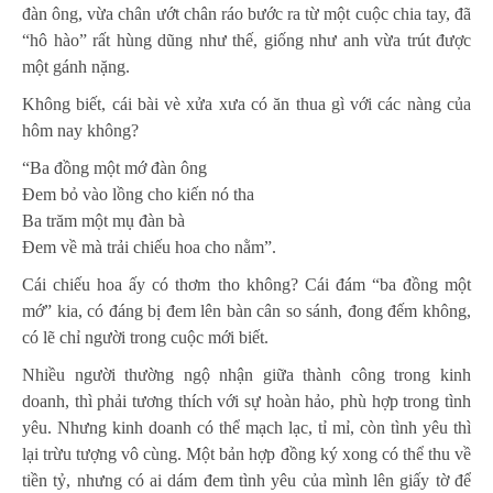
đàn ông, vừa chân ướt chân ráo bước ra từ một cuộc chia tay, đã
“hô hào” rất hùng dũng như thế, giống như anh vừa trút được
một gánh nặng.
Không biết, cái bài vè xửa xưa có ăn thua gì với các nàng của
hôm nay không?
“Ba đồng một mớ đàn ông
Đem bỏ vào lồng cho kiến nó tha
Ba trăm một mụ đàn bà
Đem về mà trải chiếu hoa cho nằm”.
Cái chiếu hoa ấy có thơm tho không? Cái đám “ba đồng một
mớ” kia, có đáng bị đem lên bàn cân so sánh, đong đếm không,
có lẽ chỉ người trong cuộc mới biết.
Nhiều người thường ngộ nhận giữa thành công trong kinh
doanh, thì phải tương thích với sự hoàn hảo, phù hợp trong tình
yêu. Nhưng kinh doanh có thể mạch lạc, tỉ mỉ, còn tình yêu thì
lại trừu tượng vô cùng. Một bản hợp đồng ký xong có thể thu về
tiền tỷ, nhưng có ai dám đem tình yêu của mình lên giấy tờ để