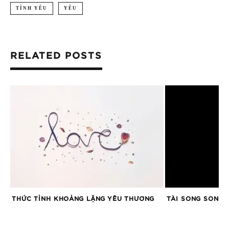
TÌNH YÊU
YÊU
RELATED POSTS
THỨC TỈNH KHOẢNG LẶNG YÊU THƯƠNG
TÀI SONG SONG 