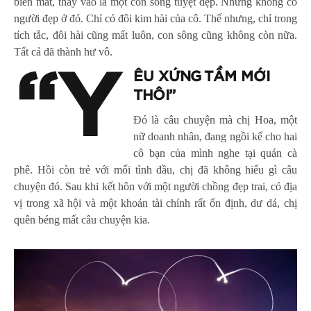
biến mất, thay vào là một con sông tuyệt đẹp. Nhưng không có
người đẹp ở đó. Chỉ có đôi kim hài của cô. Thế nhưng, chỉ trong
tích tắc, đôi hài cũng mất luôn, con sông cũng không còn nữa.
Tất cả đã thành hư vô.
“Y
ÊU XỨNG TẦM MỚI
THÔI”
Đó là câu chuyện mà chị Hoa, một
nữ doanh nhân, đang ngồi kể cho hai
cô bạn của mình nghe tại quán cà
phê. Hồi còn trẻ với mối tình đầu, chị đã không hiểu gì câu
chuyện đó. Sau khi kết hôn với một người chồng đẹp trai, có địa
vị trong xã hội và một khoản tài chính rất ổn định, dư dả, chị
quên béng mất câu chuyện kia.