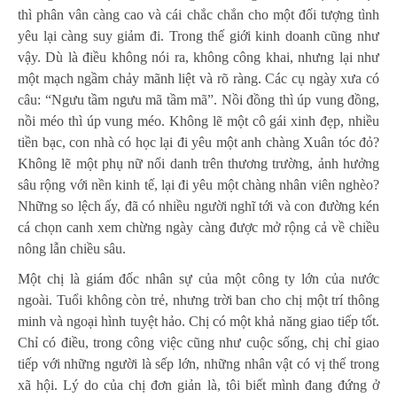
thì phân vân càng cao và cái chắc chắn cho một đối tượng tình
yêu lại càng suy giảm đi. Trong thế giới kinh doanh cũng như
vậy. Dù là điều không nói ra, không công khai, nhưng lại như
một mạch ngầm chảy mãnh liệt và rõ ràng. Các cụ ngày xưa có
câu: “Ngưu tầm ngưu mã tầm mã”. Nồi đồng thì úp vung đồng,
nồi méo thì úp vung méo. Không lẽ một cô gái xinh đẹp, nhiều
tiền bạc, con nhà có học lại đi yêu một anh chàng Xuân tóc đỏ?
Không lẽ một phụ nữ nổi danh trên thương trường, ảnh hưởng
sâu rộng với nền kinh tế, lại đi yêu một chàng nhân viên nghèo?
Những so lệch ấy, đã có nhiều người nghĩ tới và con đường kén
cá chọn canh xem chừng ngày càng được mở rộng cả về chiều
nông lẫn chiều sâu.
Một chị là giám đốc nhân sự của một công ty lớn của nước
ngoài. Tuổi không còn trẻ, nhưng trời ban cho chị một trí thông
minh và ngoại hình tuyệt hảo. Chị có một khả năng giao tiếp tốt.
Chỉ có điều, trong công việc cũng như cuộc sống, chị chỉ giao
tiếp với những người là sếp lớn, những nhân vật có vị thế trong
xã hội. Lý do của chị đơn giản là, tôi biết mình đang đứng ở