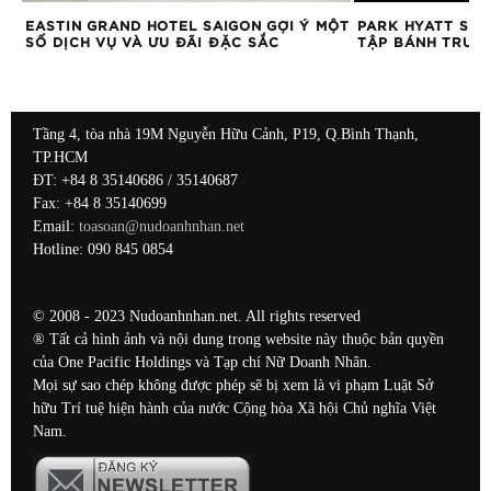
EASTIN GRAND HOTEL SAIGON GỢI Ý MỘT
PARK HYATT SAI
SỐ DỊCH VỤ VÀ ƯU ĐÃI ĐẶC SẮC
TẬP BÁNH TRUNG
Tầng 4, tòa nhà 19M Nguyễn Hữu Cảnh, P19, Q.Bình Thạnh,
TP.HCM
ĐT: +84 8 35140686 / 35140687
Fax: +84 8 35140699
Email:
toasoan@nudoanhnhan.net
Hotline: 090 845 0854
© 2008 - 2023 Nudoanhnhan.net. All rights reserved
® Tất cả hình ảnh và nội dung trong website này thuộc bản quyền
của One Pacific Holdings và Tạp chí Nữ Doanh Nhân.
Mọi sự sao chép không được phép sẽ bị xem là vi phạm Luật Sở
hữu Trí tuệ hiện hành của nước Cộng hòa Xã hội Chủ nghĩa Việt
Nam.