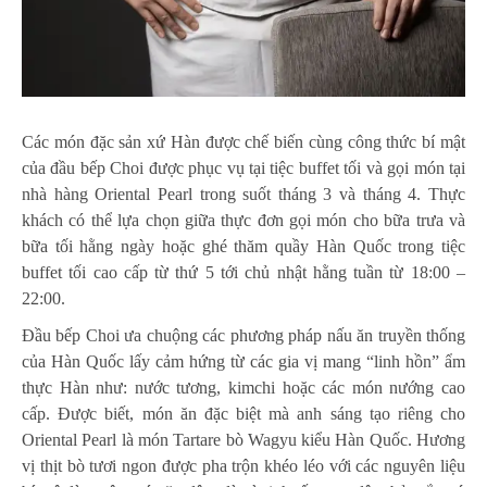
Các món đặc sản xứ Hàn được chế biến cùng công thức bí mật
của đầu bếp Choi được phục vụ tại tiệc buffet tối và gọi món tại
nhà hàng Oriental Pearl trong suốt tháng 3 và tháng 4. Thực
khách có thể lựa chọn giữa thực đơn gọi món cho bữa trưa và
bữa tối hằng ngày hoặc ghé thăm quầy Hàn Quốc trong tiệc
buffet tối cao cấp từ thứ 5 tới chủ nhật hằng tuần từ 18:00 –
22:00.
Đầu bếp Choi ưa chuộng các phương pháp nấu ăn truyền thống
của Hàn Quốc lấy cảm hứng từ các gia vị mang “linh hồn” ẩm
thực Hàn như: nước tương, kimchi hoặc các món nướng cao
cấp. Được biết, món ăn đặc biệt mà anh sáng tạo riêng cho
Oriental Pearl là món Tartare bò Wagyu kiểu Hàn Quốc. Hương
vị thịt bò tươi ngon được pha trộn khéo léo với các nguyên liệu