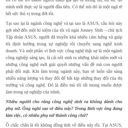
mình mới thực sự là người đầu tiên. Có thể nói đó là một ngã rẽ
hết sức thú vị trong đời tôi.
Tại sao lại là ngành công nghệ và tại sao là ASUS, câu hỏi này
gợi nhớ đến một kỉ niệm của tôi và ngài Jonney Shih – chủ tịch
Tập đoàn ASUS, người đã truyền khá nhiều cảm hứng và giúp
tôi định hướng trong sự nghiệp rồi chuyển sang nghề kinh
doanh. Và một phần vì lĩnh vực công nghệ thật sự là một ngành
công nghiệp sáng tạo, là cái nôi sinh ra những khái niệm mới và
những công nghệ mới giải quyết những vấn đề mà con người
phải đối mặt. Khi làm trong ngành này, bạn sẽ luôn sẵn sàng
nhiều năng lượng và thay đổi để bắt kịp những thay đổi của thị
trường và công nghệ. Đó là điều mà tôi rất mong muốn được
làm trong sự nghiệp của mình.
Nhiều người cho rằng công nghệ sinh ra không dành cho
phụ nữ. Ông nghĩ sao về điều này? Trong lĩnh vực ông đang
làm việc, có nhiều phụ nữ thành công chứ?
Ồ chắc chắn là tôi không đồng tình về điều này rồi. Tại ASUS,