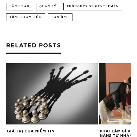
LÃNH ĐẠO
QUẢN LÝ
THOUGHTS OF GENTLEMEN
TỔNG GIÁM ĐỐC
ĐÀN ÔNG
RELATED POSTS
GIÁ TRỊ CỦA NIỀM TIN
PHẢI LÀM GÌ VỚ
NĂNG TỰ NHẬN 