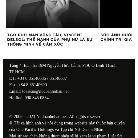
HỊ
TGĐ PULLMAN VŨNG TÀU, VINCENT
SỨC ẢNH HƯỞNG 
DELSOL: THẾ MẠNH CỦA PHỤ NỮ LÀ SỰ
CHÍNH TRỊ GIA
THÔNG MINH VỀ CẢM XÚC
Tầng 4, tòa nhà 19M Nguyễn Hữu Cảnh, P19, Q.Bình Thạnh,
TP.HCM
ĐT: +84 8 35140686 / 35140687
Fax: +84 8 35140699
Email:
toasoan@nudoanhnhan.net
Hotline: 090 845 0854
© 2008 - 2023 Nudoanhnhan.net. All rights reserved
® Tất cả hình ảnh và nội dung trong website này thuộc bản quyền
của One Pacific Holdings và Tạp chí Nữ Doanh Nhân.
Mọi sự sao chép không được phép sẽ bị xem là vi phạm Luật Sở