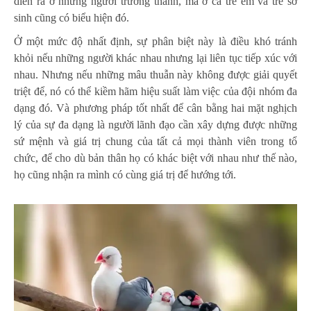
diễn ra ở những người trưởng thành, mà ở cả trẻ em và trẻ sơ
sinh cũng có biểu hiện đó.
Ở một mức độ nhất định, sự phân biệt này là điều khó tránh
khỏi nếu những người khác nhau nhưng lại liên tục tiếp xúc với
nhau. Nhưng nếu những mâu thuẫn này không được giải quyết
triệt để, nó có thể kiềm hãm hiệu suất làm việc của đội nhóm đa
dạng đó. Và phương pháp tốt nhất để cân bằng hai mặt nghịch
lý của sự đa dạng là người lãnh đạo cần xây dựng được những
sứ mệnh và giá trị chung của tất cả mọi thành viên trong tổ
chức, để cho dù bản thân họ có khác biệt với nhau như thế nào,
họ cũng nhận ra mình có cùng giá trị để hướng tới.