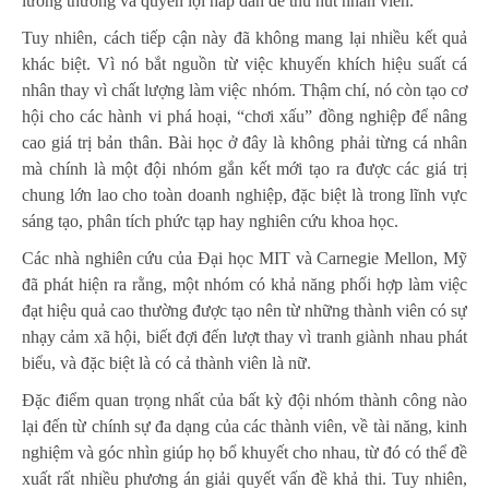
lương thưởng và quyền lợi hấp dẫn để thu hút nhân viên.
Tuy nhiên, cách tiếp cận này đã không mang lại nhiều kết quả
khác biệt. Vì nó bắt nguồn từ việc khuyến khích hiệu suất cá
nhân thay vì chất lượng làm việc nhóm. Thậm chí, nó còn tạo cơ
hội cho các hành vi phá hoại, “chơi xấu” đồng nghiệp để nâng
cao giá trị bản thân. Bài học ở đây là không phải từng cá nhân
mà chính là một đội nhóm gắn kết mới tạo ra được các giá trị
chung lớn lao cho toàn doanh nghiệp, đặc biệt là trong lĩnh vực
sáng tạo, phân tích phức tạp hay nghiên cứu khoa học.
Các nhà nghiên cứu của Đại học MIT và Carnegie Mellon, Mỹ
đã phát hiện ra rằng, một nhóm có khả năng phối hợp làm việc
đạt hiệu quả cao thường được tạo nên từ những thành viên có sự
nhạy cảm xã hội, biết đợi đến lượt thay vì tranh giành nhau phát
biểu, và đặc biệt là có cả thành viên là nữ.
Đặc điểm quan trọng nhất của bất kỳ đội nhóm thành công nào
lại đến từ chính sự đa dạng của các thành viên, về tài năng, kinh
nghiệm và góc nhìn giúp họ bổ khuyết cho nhau, từ đó có thể đề
xuất rất nhiều phương án giải quyết vấn đề khả thi. Tuy nhiên,