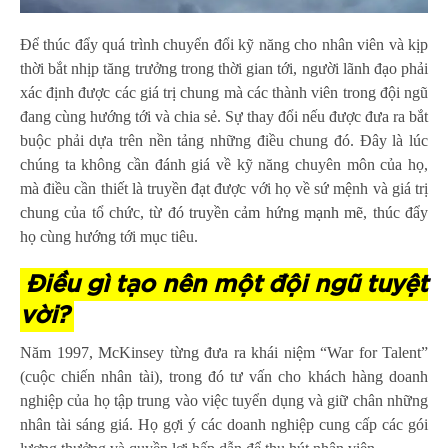
Để thúc đẩy quá trình chuyển đổi kỹ năng cho nhân viên và kịp
thời bắt nhịp tăng trưởng trong thời gian tới, người lãnh đạo phải
xác định được các giá trị chung mà các thành viên trong đội ngũ
đang cùng hướng tới và chia sẻ. Sự thay đổi nếu được đưa ra bắt
buộc phải dựa trên nền tảng những điều chung đó. Đây là lúc
chúng ta không cần đánh giá về kỹ năng chuyên môn của họ,
mà điều cần thiết là truyền đạt được với họ về sứ mệnh và giá trị
chung của tổ chức, từ đó
truyền cảm hứng mạnh mẽ
, thúc đẩy
họ cùng hướng tới mục tiêu.
Điều gì tạo nên một đội ngũ tuyệt
vời?
Năm 1997, McKinsey từng đưa ra khái niệm “War for Talent”
(cuộc chiến nhân tài), trong đó tư vấn cho khách hàng doanh
nghiệp của họ tập trung vào việc tuyển dụng và giữ chân những
nhân tài sáng giá. Họ gợi ý các doanh nghiệp cung cấp các gói