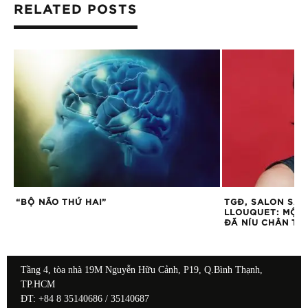
RELATED POSTS
H
“BỘ NÃO THỨ HAI”
TGĐ, SALON SAI
LLOUQUET: MỘT
ĐÃ NÍU CHÂN TÔ
Tầng 4, tòa nhà 19M Nguyễn Hữu Cảnh, P19, Q.Bình Thạnh,
TP.HCM
ĐT: +84 8 35140686 / 35140687