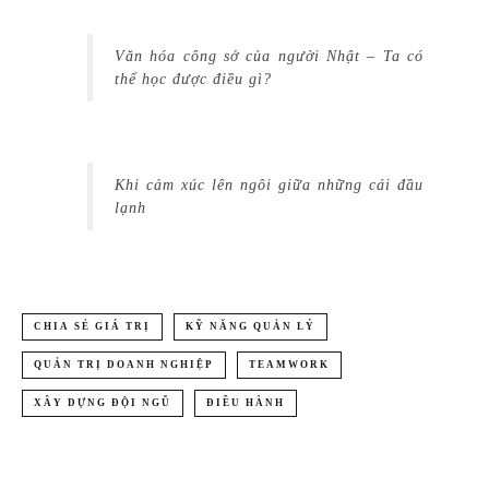
Văn hóa công sở của người Nhật – Ta có
thể học được điều gì?
Khi cảm xúc lên ngôi giữa những cái đầu
lạnh
CHIA SẺ GIÁ TRỊ
KỸ NĂNG QUẢN LÝ
QUẢN TRỊ DOANH NGHIỆP
TEAMWORK
XÂY DỰNG ĐỘI NGŨ
ĐIỀU HÀNH