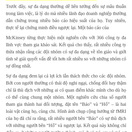
Trước đây, sự đa dạng thường dễ liên tưởng đến sự mâu thuẫn
trong làm việc, là lý do mà nhiều lãnh đạo doanh nghiệp thường
dẫn chứng trong nhiều báo cáo hiệu suất của họ. Tuy nhiên,
thực tế lại chứng minh điều ngược lại. Một báo cáo của
McKinsey từng thực hiện một nghiên cứu với 366 công ty đa
lĩnh vực tham gia khảo sát. Kết quả cho thấy, rất nhiều công ty
thừa nhận rằng các đội nhóm có sự đa dạng về tôn giáo và giới
tính sẽ giải quyết vấn đề tốt hơn rất nhiều so với những nhóm có
sự đồng nhất.
Sự đa dạng đem lại cả lợi ích lẫn thách thức cho các đội nhóm.
Bởi con người thường có thái độ nghi ngại, chống đối hay thậm
chí là thù địch với những ai có quan điểm khác mình cho dù họ
có thể cùng chung một nhóm. Một nghiên cứu chia số người
tham gia thành hai đối tượng, đặt tên “Báo” và “Hổ” – là hai
loài vật cùng họ, cùng chi. Hình ảnh chụp cộng hưởng từ fMRI
của họ đã chỉ ra rằng, rất nhiều người bên “Báo” có sự thù địch
với những người bên “Hổ” và ngược lại. Kết quả này không chỉ