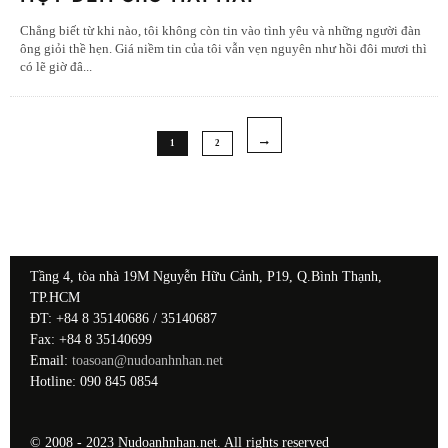
Chẳng biết từ khi nào, tôi không còn tin vào tình yêu và những người đàn
ông giỏi thề hẹn. Giá niềm tin của tôi vẫn vẹn nguyên như hồi đôi mươi thì
có lẽ giờ đâ
...
1
2
Tầng 4, tòa nhà 19M Nguyễn Hữu Cảnh, P19, Q.Bình Thạnh,
TP.HCM
ĐT: +84 8 35140686 / 35140687
Fax: +84 8 35140699
Email:
toasoan@nudoanhnhan.net
Hotline: 090 845 0854
© 2008 - 2023 Nudoanhnhan.net. All rights reserved