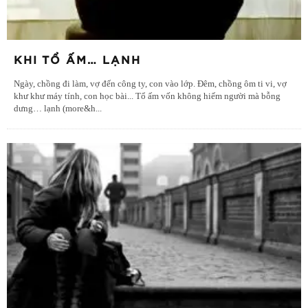
KHI TỔ ẤM… LẠNH
Ngày, chồng đi làm, vợ đến công ty, con vào lớp. Đêm, chồng ôm ti vi, vợ
khư khư máy tính, con học bài... Tổ ấm vốn không hiếm người mà bỗng
dưng… lạnh (more&h
...