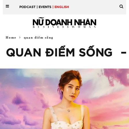
PODCAST
| EVENTS
| ENGLISH
Home
quan điểm sống
QUAN ĐIỂM SỐNG