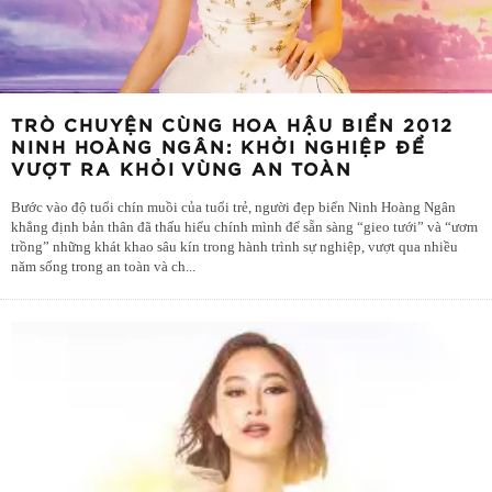
TRÒ CHUYỆN CÙNG HOA HẬU BIỂN 2012
NINH HOÀNG NGÂN: KHỞI NGHIỆP ĐỂ
VƯỢT RA KHỎI VÙNG AN TOÀN
Bước vào độ tuổi chín muồi của tuổi trẻ, người đẹp biển Ninh Hoàng Ngân
khẳng định bản thân đã thấu hiểu chính mình để sẵn sàng “gieo tưới” và “ươm
trồng” những khát khao sâu kín trong hành trình sự nghiệp, vượt qua nhiều
năm sống trong an toàn và ch
...