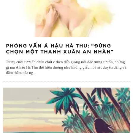
PHỎNG VẤN Á HẬU HÀ THU: “ĐỪNG
CHỌN MỘT THANH XUÂN AN NHÀN”
Từ nụ cười tươi ẩn chứa chút e thẹn đến giọng nói đặc trưng từ tốn, những
gì mà Á hậu Hà Thu thể hiện dường như không giấu nổi nét duyên dáng và
đằm thắm của ng
...