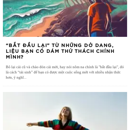
“BẮT ĐẦU LẠI” TỪ NHỮNG DỞ DANG,
LIỆU BẠN CÓ DÁM THỬ THÁCH CHÍNH
MÌNH?
Bỏ lại cái cũ và chào đón cái mới, hay nói nôm na chính là "bắt đầu lại", đó
là cách “tái sinh” để bạn có được một cuộc sống mới với nhiều nhận thức
hơn, ý nghĩ
...