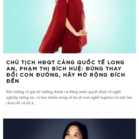
CHỦ TỊCH HĐQT CẢNG QUỐC TẾ LONG
AN, PHẠM THỊ BÍCH HUỆ: ĐỪNG THAY
ĐỔI CON ĐƯỜNG, HÃY MỞ RỘNG ĐÍCH
ĐẾN
Khi những cô gái trẻ trưởng thành và đứng trước quyết định về nghề
nghiệp tương lai, có bao nhiêu trong số họ sẽ xem nghề logistics là một lựa
chọn tốt và rồi k
...