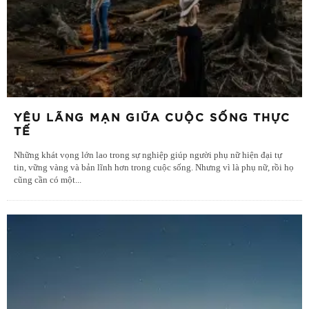
YÊU LÃNG MẠN GIỮA CUỘC SỐNG THỰC
TẾ
Những khát vọng lớn lao trong sự nghiệp giúp người phụ nữ hiện đại tự
tin, vững vàng và bản lĩnh hơn trong cuộc sống. Nhưng vì là phụ nữ, rồi họ
cũng cần có một
...