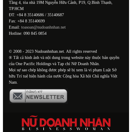
Tầng 4, tòa nhà 19M Nguyễn Hữu Cảnh, P19, Q.Bình Thạnh,
TP.HCM
ĐT: +84 8 35140686 / 35140687
Fax: +84 8 35140699
Email:
toasoan@nudoanhnhan.net
Hotline: 090 845 0854
© 2008 - 2023 Nudoanhnhan.net. All rights reserved
® Tất cả hình ảnh và nội dung trong website này thuộc bản quyền
của One Pacific Holdings và Tạp chí Nữ Doanh Nhân.
Mọi sự sao chép không được phép sẽ bị xem là vi phạm Luật Sở
hữu Trí tuệ hiện hành của nước Cộng hòa Xã hội Chủ nghĩa Việt
Nam.