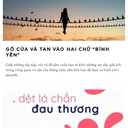
GÕ CỬA VÀ TAN VÀO HAI CHỮ “BÌNH
YÊN”
Giữa những tấp nập, vội vã đã dần cuốn bạn ra khỏi những sợi dây gắn kết,
trong vòng quay vô tận của tháng năm, tâm hồn bạn đã thực sự bình yên?
(more&
...