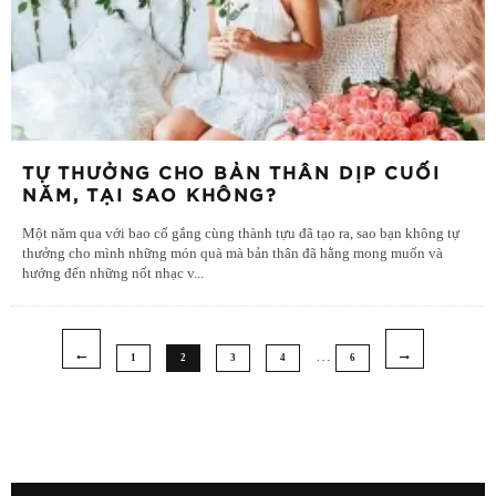
TỰ THƯỞNG CHO BẢN THÂN DỊP CUỐI
NĂM, TẠI SAO KHÔNG?
Một năm qua với bao cố gắng cùng thành tựu đã tạo ra, sao bạn không tự
thưởng cho mình những món quà mà bản thân đã hằng mong muốn và
hướng đến những nốt nhạc v
...
…
1
2
3
4
6