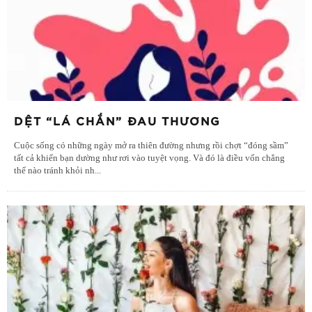
DỆT “LÁ CHẮN” ĐAU THƯƠNG
Cuộc sống có những ngày mở ra thiên đường nhưng rồi chợt “đóng sầm”
tất cả khiến bạn dường như rơi vào tuyệt vọng. Và đó là điều vốn chẳng
thể nào tránh khỏi nh
...