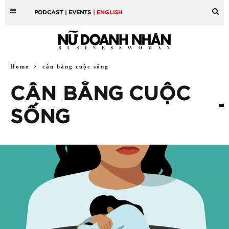
PODCAST
| EVENTS
| ENGLISH
Home
cân bằng cuộc sống
CÂN BẰNG CUỘC
SỐNG