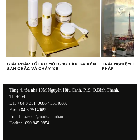
GIẢI PHÁP TỐI ƯU MỚI CHO LÀN DA KÉM
TRẢI NGHIỆM LÀ
SĂN CHẮC VÀ CHẢY XỆ
PHÁP
Tầng 4, tòa nhà 19M Nguyễn Hữu Cảnh, P19, Q.Bình Thạnh,
TP.HCM
ĐT: +84 8 35140686 / 35140687
Fax: +84 8 35140699
Email:
toasoan@nudoanhnhan.net
Hotline: 090 845 0854