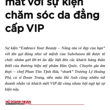
mắt với sự kiện
chăm sóc da đẳng
cấp VIP
Sự kiện “Embrace Your Beauty – Nâng niu vẻ đẹp của bạn”
với tên gọi đúng như sứ mệnh của Sulwhasoo đã được tổ
chức nhằm gửi lời tri ân đặc biệt đến các khách hàng thân
thiết của thương hiệu mỹ phẩm Hàn Quốc. Chuyên gia ẩm
thực – chef Phan Tôn Tịnh Hải, “shark” Trương Lý Hoàng
Phi, ca sĩ Đoan Trang, siêu mẫu Hà Anh cùng nhiều nữ
doanh nhân và khách mời VIP đã cùng nhau hội ngộ tại sự
kiện này.