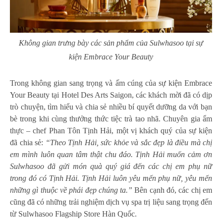
Không gian trưng bày các sản phẩm của Sulwhasoo tại sự
kiện Embrace Your Beauty
Trong không gian sang trọng và ấm cúng của sự kiện Embrace
Your Beauty tại Hotel Des Arts Saigon, các khách mời đã có dịp
trò chuyện, tìm hiểu và chia sẻ nhiều bí quyết dưỡng da với bạn
bè trong khi cùng thưởng thức tiệc trà tao nhã. Chuyên gia ẩm
thực – chef Phan Tôn Tịnh Hải, một vị khách quý của sự kiện
đã chia sẻ:
“Theo Tịnh Hải, sức khỏe và sắc đẹp là điều mà chị
em mình luôn quan tâm thật chu đáo. Tịnh Hải muốn cảm ơn
Sulwhasoo đã gửi món quà quý giá đến các chị em phụ nữ
trong đó có Tịnh Hải. Tịnh Hải luôn yêu mến phụ nữ, yêu mến
những gì thuộc về phái đẹp chúng ta.”
Bên cạnh đó, các chị em
cũng đã có những trải nghiệm dịch vụ spa trị liệu sang trọng đến
từ Sulwhasoo Flagship Store Hàn Quốc.