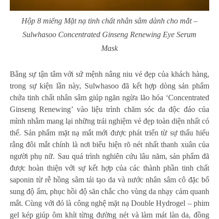
Hộp 8 miếng Mặt nạ tinh chất nhân sâm dành cho mắt –
Sulwhasoo Concentrated Ginseng Renewing Eye Serum
Mask
Bằng sự tận tâm với sứ mệnh nâng niu vẻ đẹp của khách hàng,
trong sự kiện lần này, Sulwhasoo đã kết hợp dòng sản phẩm
chứa tinh chất nhân sâm giúp ngăn ngừa lão hóa ‘Concentrated
Ginseng Renewing’ vào liệu trình chăm sóc da độc đáo của
mình nhằm mang lại những trải nghiệm vẻ đẹp toàn diện nhất có
thể. Sản phẩm mặt nạ mắt mới được phát triển từ sự thấu hiểu
rằng đôi mắt chính là nơi biểu hiện rõ nét nhất thanh xuân của
người phụ nữ. Sau quá trình nghiên cứu lâu năm, sản phẩm đã
được hoàn thiện với sự kết hợp của các thành phần tinh chất
saponin từ rễ hồng sâm tái tạo da và nước nhân sâm cô đặc bổ
sung độ ẩm, phục hồi độ săn chắc cho vùng da nhạy cảm quanh
mắt. Cùng với đó là công nghệ mặt nạ Double Hydrogel – phim
gel kép giúp ôm khít từng đường nét và làm mát làn da, đồng