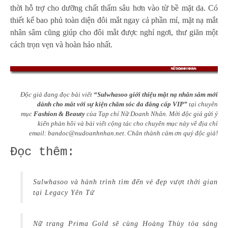
thời hỗ trợ cho dưỡng chất thấm sâu hơn vào từ bề mặt da. Có
thiết kế bao phủ toàn diện đôi mắt ngay cả phần mí, mặt nạ mắt
nhân sâm cũng giúp cho đôi mắt được nghỉ ngơi, thư giãn một
cách trọn vẹn và hoàn hảo nhất.
Độc giả đang đọc bài viết
“Sulwhasoo giới thiệu mặt nạ nhân sâm mới
dành cho mắt với sự kiện chăm sóc da đẳng cấp VIP”
tại chuyên
mục
Fashion & Beauty
của Tạp chí Nữ Doanh Nhân. Mời độc giả gửi ý
kiến phản hồi và bài viết cộng tác cho chuyên mục này về địa chỉ
email:
bandoc@nudoanhnhan.net
.
Chân thành cảm ơn quý độc giả!
Đọc thêm:
Sulwhasoo và hành trình tìm đến vẻ đẹp vượt thời gian
tại Legacy Yên Tử
Nữ trang Prima Gold sẽ cùng Hoàng Thùy tỏa sáng