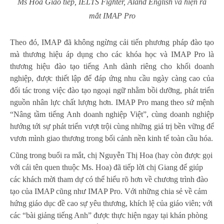
Ms Hoa Giao tiếp, IELTS Fighter, Aland English và hiện ra
mắt IMAP Pro
Theo đó, IMAP đã không ngừng cải tiến phương pháp đào tạo
mà thương hiệu áp dụng cho các khóa học và IMAP Pro là
thương hiệu đào tạo tiếng Anh dành riêng cho khối doanh
nghiệp, được thiết lập để đáp ứng nhu cầu ngày càng cao của
đối tác trong việc đào tạo ngoại ngữ nhằm bồi dưỡng, phát triển
nguồn nhân lực chất lượng hơn. IMAP Pro mang theo sứ mệnh
“Nâng tầm tiếng Anh doanh nghiệp Việt”, cùng doanh nghiệp
hướng tới sự phát triển vượt trội cùng những giá trị bền vững để
vươn mình giao thương trong bối cảnh nền kinh tế toàn cầu hóa.
Cũng trong buổi ra mắt, chị Nguyễn Thị Hoa (hay còn được gọi
với cái tên quen thuộc Ms. Hoa) đã tiếp lời chị Giang để giúp
các khách mời tham dự có thể hiểu rõ hơn về chương trình đào
tạo của IMAP cũng như IMAP Pro. Với những chia sẻ về cảm
hứng giáo dục đề cao sự yêu thương, khích lệ của giáo viên; với
các “bài giảng tiếng Anh” được thực hiện ngay tại khán phòng