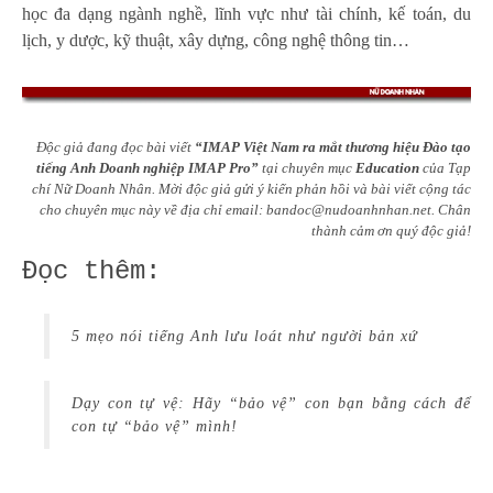
học đa dạng ngành nghề, lĩnh vực như tài chính, kế toán, du
lịch, y dược, kỹ thuật, xây dựng, công nghệ thông tin…
Độc giả đang đọc bài viết
“IMAP Việt Nam ra mắt thương hiệu Đào tạo
tiếng Anh Doanh nghiệp IMAP Pro”
tại chuyên mục
Education
của Tạp
chí Nữ Doanh Nhân. Mời độc giả gửi ý kiến phản hồi và bài viết cộng tác
cho chuyên mục này về địa chỉ email: bandoc@nudoanhnhan.net. Chân
thành cảm ơn quý độc giả!
Đọc thêm:
5 mẹo nói tiếng Anh lưu loát như người bản xứ
Dạy con tự vệ: Hãy “bảo vệ” con bạn bằng cách để
con tự “bảo vệ” mình!