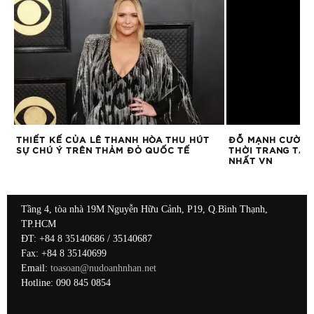
THIẾT KẾ CỦA LÊ THANH HÒA THU HÚT
ĐỖ MẠNH CƯỜNG
SỰ CHÚ Ý TRÊN THẢM ĐỎ QUỐC TẾ
THỜI TRANG TẠI
NHẤT VN
Tầng 4, tòa nhà 19M Nguyễn Hữu Cảnh, P19, Q.Bình Thạnh,
TP.HCM
ĐT: +84 8 35140686 / 35140687
Fax: +84 8 35140699
Email:
toasoan@nudoanhnhan.net
Hotline: 090 845 0854