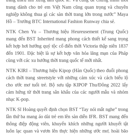
trang dành cho trẻ em Việt Nam cũng quan trọng và chuyên
nghiệp không thua gì các sàn thời trang lớn trong nước” Maya
Hồ – Trưởng BTC International Fashion Runway chia sẻ.
NTK Chen Yu – Thương hiệu Heureusement (Trung Quốc)
mang đến BST Inherited mang phong cách thiết kế sang trọng
kết hợp hơi hướng quý tộc cổ điển thời Victoria thập niên 1837
đến 1901. Đặc biệt là sự kết hợp văn hóa lãng mạn của Pháp
cùng với các xu hướng thời trang quốc tế mới nhất.
NTK KIRI – Thương hiệu Kipop (Hàn Quốc) theo đuổi phong
cách thời trang streetstyle với những cảm xúc và cách biểu lộ
cho ước mơ tuổi trẻ. Bộ sưu tập KIPOP Thu/Đông 2022 lấy
cảm hứng từ thời trang sân khấu của các người mẫu và nhóm
nhạc K-pop.
NTK Sĩ Hoàng quyết định chọn BST “Tay nói mắt nghe” trong
lần thứ ba mang áo dài trẻ em lên sàn diễn IFR. BST mang đến
thông điệp động viên, khuyến khích những người khuyết tật
luôn lạc quan và vươn lên thực hiện những ước mơ, hoài bão