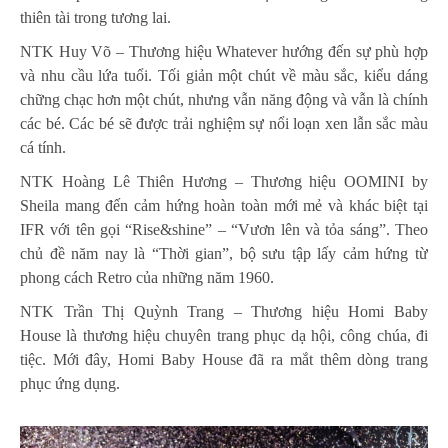
thiên tài trong tương lai.
NTK Huy Võ – Thương hiệu Whatever hướng đến sự phù hợp
và nhu cầu lứa tuổi. Tối giản một chút về màu sắc, kiểu dáng
chững chạc hơn một chút, nhưng vẫn năng động và vẫn là chính
các bé. Các bé sẽ được trải nghiệm sự nổi loạn xen lẫn sắc màu
cá tính.
NTK Hoàng Lê Thiên Hương – Thương hiệu OOMINI by
Sheila mang đến cảm hứng hoàn toàn mới mẻ và khác biệt tại
IFR với tên gọi “Rise&shine” – “Vươn lên và tỏa sáng”. Theo
chủ đề năm nay là “Thời gian”, bộ sưu tập lấy cảm hứng từ
phong cách Retro của những năm 1960.
NTK Trần Thị Quỳnh Trang – Thương hiệu Homi Baby
House là thương hiệu chuyên trang phục dạ hội, công chúa, đi
tiệc. Mới đây, Homi Baby House đã ra mắt thêm dòng trang
phục ứng dụng.