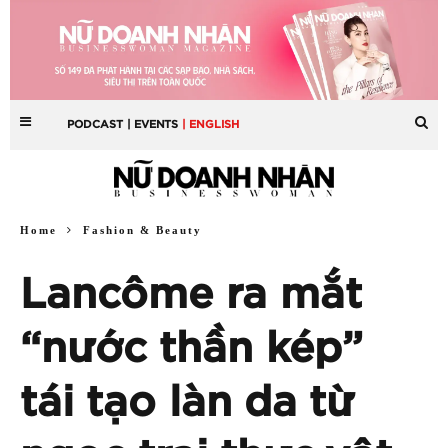
PODCAST
| EVENTS
| ENGLISH
Home
Fashion & Beauty
Lancôme ra mắt
“nước thần kép”
tái tạo làn da từ