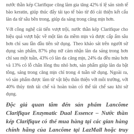
nước thần kép Clarifique cũng làm gia tăng 42% tỉ lệ sản sinh tế
bào keratin, giúp thúc đẩy tái tạo tế bào từ đó cải thiện kết cấu
làn da từ sâu bên trong, giúp da sáng trong căng mịn hơn.
Với công nghệ cải tiến vượt trội, nước thần kép Clarifique cho
hiệu quả vượt bậc về một làn da mềm mịn và được cấp ẩm sâu
hơn chỉ sau lần đầu tiên sử dụng. Theo khảo sát trên người sử
dụng sản phẩm, 87% phụ nữ cảm nhận làn da sáng trong hơn
chỉ sau một tuần, 43% có làn da căng mịn, 24% da đều màu hơn
và 13% có lỗ chân lông thu nhỏ hơn, sản phẩm giúp làn da bật
tông, sáng trong căng mịn chỉ trong 4 tuần sử dụng. Ngoài ra,
vỏ sản phẩm được làm từ vật liệu thân thiện với môi trường, với
40% thủy tinh tái chế và hoàn toàn có thể tái chế sau khi sử
dụng.
Độc giả quan tâm đến sản phẩm Lancôme
Clarifique Enzymatic Dual Essence – Nước thần
kép Clarifique có thể mua hàng tại các gian hàng
chính hãng của Lancôme tại LazMall hoặc truy