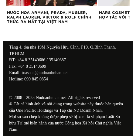
G
NƯỚC HOA ARMANI, PRADA, MUGLER,
NARS COSMETIC
RALPH LAUREN, VIKTOR & ROLF CHÍNH
HỢP TÁC VỚI TIÊ
THỨC RA MẮT TẠI VIỆT NAM
Tầng 4, tòa nhà 19M Nguyễn Hữu Cảnh, P19, Q.Bình Thạnh,
TP.HCM
ĐT: +84 8 35140686 / 35140687
Fax: +84 8 35140699
Email:
toasoan@nudoanhnhan.net
Hotline: 090 845 0854
© 2008 - 2023 Nudoanhnhan.net. All rights reserved
® Tất cả hình ảnh và nội dung trong website này thuộc bản quyền
của One Pacific Holdings và Tạp chí Nữ Doanh Nhân.
Mọi sự sao chép không được phép sẽ bị xem là vi phạm Luật Sở
hữu Trí tuệ hiện hành của nước Cộng hòa Xã hội Chủ nghĩa Việt
Nam.