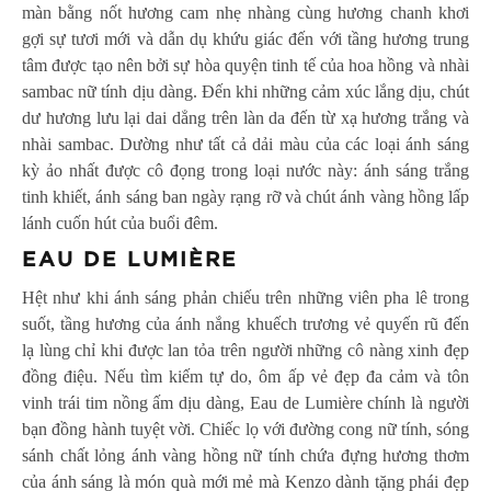
màn bằng nốt hương cam nhẹ nhàng cùng hương chanh khơi
gợi sự tươi mới và dẫn dụ khứu giác đến với tầng hương trung
tâm được tạo nên bởi sự hòa quyện tinh tế của hoa hồng và nhài
sambac nữ tính dịu dàng. Đến khi những cảm xúc lắng dịu, chút
dư hương lưu lại dai dẳng trên làn da đến từ xạ hương trắng và
nhài sambac. Dường như tất cả dải màu của các loại ánh sáng
kỳ ảo nhất được cô đọng trong loại nước này: ánh sáng trắng
tinh khiết, ánh sáng ban ngày rạng rỡ và chút ánh vàng hồng lấp
lánh cuốn hút của buổi đêm.
EAU DE LUMIÈRE
Hệt như khi ánh sáng phản chiếu trên những viên pha lê trong
suốt, tầng hương của ánh nắng khuếch trương vẻ quyến rũ đến
lạ lùng chỉ khi được lan tỏa trên người những cô nàng xinh đẹp
đồng điệu. Nếu tìm kiếm tự do, ôm ấp vẻ đẹp đa cảm và tôn
vinh trái tim nồng ấm dịu dàng, Eau de Lumière chính là người
bạn đồng hành tuyệt vời. Chiếc lọ với đường cong nữ tính, sóng
sánh chất lỏng ánh vàng hồng nữ tính chứa đựng hương thơm
của ánh sáng là món quà mới mẻ mà Kenzo dành tặng phái đẹp