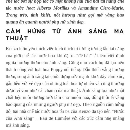
chế tác bởi sự hợp tác có một không hai của hai tài năng chế
tác nước hoa:
Alberto Morillas và Amandine Clerc-Marie.
Trong trẻo, tinh khiết, nốt hương như gợi mở vầng hào
quang ẩn quanh người phụ nữ xinh đẹp.
CẢM HỨNG TỪ ÁNH SÁNG MA
THUẬT
Kenzo luôn yêu thích việc kích thích trí tưởng tượng lẫn tài năng
của giới chế tác nước hoa khi đặt ra “đề bài” lắt léo: viết định
nghĩa hương thơm cho ánh sáng. Cũng như cách họ đã tạo nên
thành công với loài hoa Poppy nổi tiếng. Dẫu thiếu vắng hương
thơm, song ánh sáng lại chứa đựng sức mạnh khơi dậy cảm xúc,
gắn liền với vẻ đẹp của những loài hoa tự nhiên và cũng thường
được ví von như cái chạm của ma thuật. Ánh sáng tựa như một
chất liệu nuôi dưỡng tưới tắm cho muôn hoa, đồng thời là vầng
hào quang của những người phụ nữ đẹp. Theo nguồn cảm hứng
đó, hai nhà chế tác nước hoa tài ba của Kenzo đã tạo nên “Nước
của Ánh sáng” – Eau de Lumière với các xúc cảm nhẹ nhàng
mà ánh sáng.