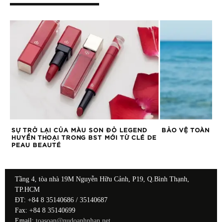
SỰ TRỞ LẠI CỦA MÀU SON ĐỎ LEGEND
BẢO VỆ TOÀN DI
HUYỀN THOẠI TRONG BST MỚI TỪ CLÉ DE
PEAU BEAUTÉ
Tầng 4, tòa nhà 19M Nguyễn Hữu Cảnh, P19, Q.Bình Thạnh,
TP.HCM
ĐT: +84 8 35140686 / 35140687
Fax: +84 8 35140699
Email:
toasoan@nudoanhnhan.net