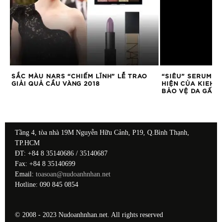
SẮC MÀU NARS “CHIẾM LĨNH” LỄ TRAO
“SIÊU” SERUM M
GIẢI QUẢ CẦU VÀNG 2018
HIỆN CỦA KIEHL’
BẢO VỆ DA GẤP 
Tầng 4, tòa nhà 19M Nguyễn Hữu Cảnh, P19, Q.Bình Thạnh,
TP.HCM
ĐT: +84 8 35140686 / 35140687
Fax: +84 8 35140699
Email:
toasoan@nudoanhnhan.net
Hotline: 090 845 0854
© 2008 - 2023 Nudoanhnhan.net. All rights reserved