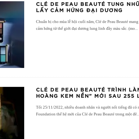
CLÉ DE PEAU BEAUTÉ TUNG NH
LẤY CẢM HỨNG ĐẠI DƯƠNG
Chuẩn bị cho mùa lễ hội cuối năm, Clé de Peau Beauté man
cảm hứng từ thế giới đại dương lung linh đầy màu sắc. (mo
...
CLÉ DE PEAU BEAUTÉ TRÌNH LÀ
HOÀNG KEM NỀN” MỚI SAU 255 
Tối 25/11/2022, nhiều doanh nhân và người nổi tiếng đã có 
Foundation thế hệ mới của Clé de Peau Beauté trong một đê
..