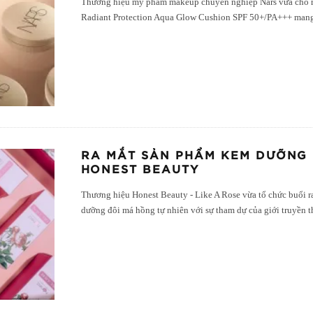
Thương hiệu mỹ phẩm makeup chuyên nghiệp Nars vừa cho r
Radiant Protection Aqua Glow Cushion SPF 50+/PA+++ man
RA MẮT SẢN PHẨM KEM DƯỠNG 
HONEST BEAUTY
Thương hiệu Honest Beauty - Like A Rose vừa tổ chức buổi 
dưỡng đôi má hồng tự nhiên với sự tham dự của giới truyền t