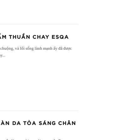
HẨM THUẦN CHAY ESQA
chuộng, và lối sống lành mạnh ấy đã được
ay
...
LÀN DA TỎA SÁNG CHÂN