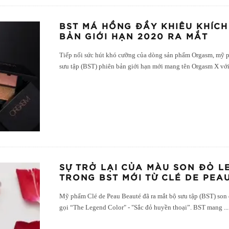
BST MÁ HỒNG ĐẦY KHIÊU KHÍCH
BẢN GIỚI HẠN 2020 RA MẮT
Tiếp nối sức hút khó cưỡng của dòng sản phẩm Orgasm, mỹ p
sưu tập (BST) phiên bản giới hạn mới mang tên Orgasm X với
SỰ TRỞ LẠI CỦA MÀU SON ĐỎ L
TRONG BST MỚI TỪ CLÉ DE PEA
Mỹ phẩm Clé de Peau Beauté đã ra mắt bộ sưu tập (BST) son
gọi “The Legend Color" - "Sắc đỏ huyền thoại”. BST mang
...