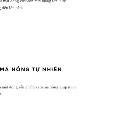
a mắt dòng cushion mới mang tên Pure
g đến lớp nền
...
MÁ HỒNG TỰ NHIÊN
ra mắt dòng sản phẩm kem má hồng giúp nuôi
h
...