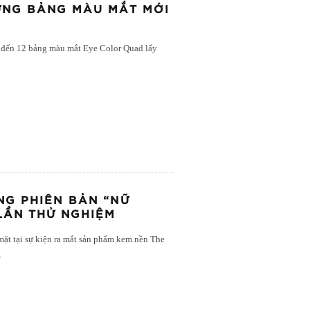
ỮNG BẢNG MÀU MẮT MỚI
g đến 12 bảng màu mắt Eye Color Quad lấy
NG PHIÊN BẢN “NỮ
LẦN THỬ NGHIỆM
mặt tại sự kiện ra mắt sản phẩm kem nền The
.