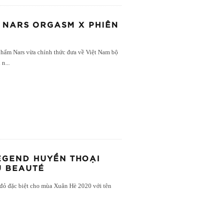
 NARS ORGASM X PHIÊN
hẩm Nars vừa chính thức đưa về Việt Nam bộ
 n
...
EGEND HUYỀN THOẠI
U BEAUTÉ
 đỏ đặc biệt cho mùa Xuân Hè 2020 với tên