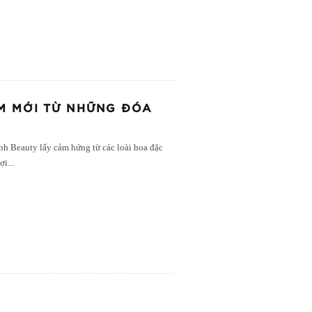
M MỚI TỪ NHỮNG ĐÓA
h Beauty lấy cảm hứng từ các loài hoa đặc
gợi
...