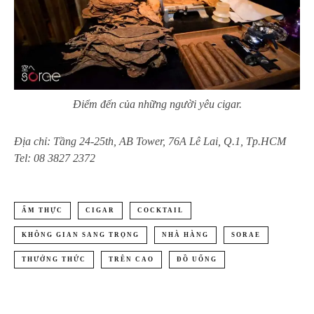
Điểm đến của những người yêu cigar.
Địa chỉ: Tầng 24-25th, AB Tower, 76A Lê Lai, Q.1, Tp.HCM
Tel: 08 3827 2372
ẨM THỰC
CIGAR
COCKTAIL
KHÔNG GIAN SANG TRỌNG
NHÀ HÀNG
SORAE
THƯỞNG THỨC
TRÊN CAO
ĐỒ UỐNG