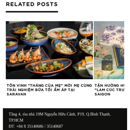
RELATED POSTS
TÔN VINH “THÁNG CỦA MẸ” MỜI MẸ CÙNG
TẬN HƯỞNG HƯƠ
TRẢI NGHIỆM BỮA TỐI ẤM ÁP TẠI
“LAM CÚC TRƯỜN
SARAVAN
SAIGON
Tầng 4, tòa nhà 19M Nguyễn Hữu Cảnh, P19, Q.Bình Thạnh,
TP.HCM
ĐT: +84 8 35140686 / 35140687