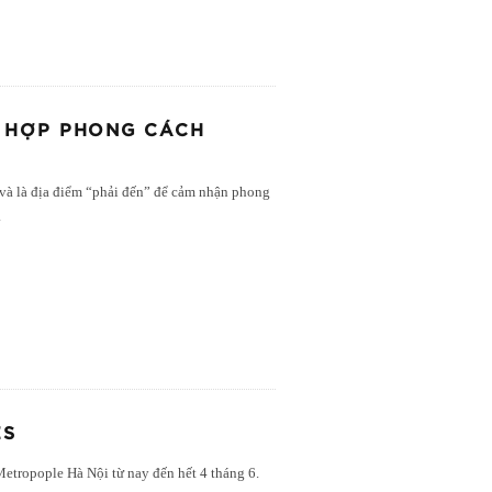
CH HỢP PHONG CÁCH
 và là địa điểm “phải đến” để cảm nhận phong
.
ES
Metropople Hà Nội từ nay đến hết 4 tháng 6.