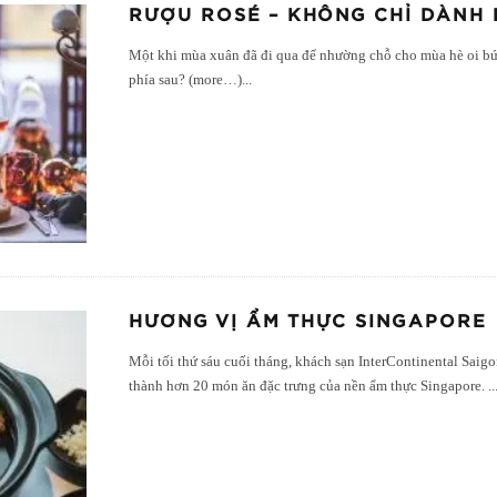
RƯỢU ROSÉ – KHÔNG CHỈ DÀNH
Một khi mùa xuân đã đi qua để nhường chỗ cho mùa hè oi bức
phía sau? (more…)
...
HƯƠNG VỊ ẨM THỰC SINGAPORE
Mỗi tối thứ sáu cuối tháng, khách sạn InterContinental Saigo
thành hơn 20 món ăn đặc trưng của nền ẩm thực Singapore.
..