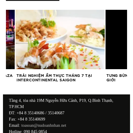
ZA
TRẢI NGHIỆM ẨM THỰC THÁNG 7 TẠI
TƯNG BỪNG NGÀY
INTERCONTINENTAL SAIGON
GIỚI
Tầng 4, tòa nhà 19M Nguyễn Hữu Cảnh, P19, Q.Bình Thạnh,
TP.HCM
ĐT: +84 8 35140686 / 35140687
Fax: +84 8 35140699
Email:
toasoan@nudoanhnhan.net
Hotline: 090 845 0854