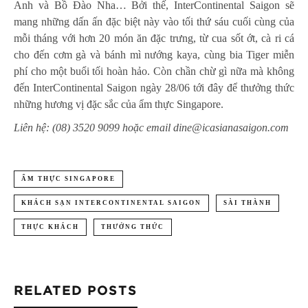
Anh và Bồ Đào Nha… Bởi thế, InterContinental Saigon sẽ
mang những dấn ấn đặc biệt này vào tối thứ sáu cuối cùng của
mỗi tháng với hơn 20 món ăn đặc trưng, từ cua sốt ớt, cà ri cá
cho đến cơm gà và bánh mì nướng kaya, cùng bia Tiger miễn
phí cho một buổi tối hoàn hảo. Còn chần chừ gì nữa mà không
đến InterContinental Saigon ngày 28/06 tới đây để thưởng thức
những hương vị đặc sắc của ẩm thực Singapore.
Liên hệ: (08) 3520 9099 hoặc email dine@icasianasaigon.com
ẨM THỰC SINGAPORE
KHÁCH SẠN INTERCONTINENTAL SAIGON
SÀI THÀNH
THỰC KHÁCH
THƯỞNG THỨC
RELATED POSTS