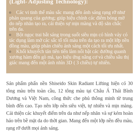
(Light- Adjusting Technology):
Các vi tinh thể màu sắc mang đến ánh sáng rạng rỡ như
phản quang của gương; giúp hiệu chỉnh các điểm bóng mờ
do nếp nhăn tạo ra, cải thiện sự mịn màng và độ săn chắc
trên da.
Bột ngọc trai bắt sáng trong suốt siêu mịn có hình vảy có
tác dụng làm mờ các sắc tố tối màu trên da tạo ra một lớp nền
đồng màu, giúp phản chiếu ánh sáng một cách tối ưu nhất.
Khối khuyếch tán tiên tiến làm nổi bật các đường quanh
xương hàm đến gò má, tạo hiệu ứng nâng cơ và chiều sâu thị
giác mang đến một ánh nhìn 3D ( 3 chiều) tự nhiên.
Sản phẩm phấn nền Shiseido Skin Radiant Lifting hiện có 30
tông màu trên toàn cầu, 12 tông màu tại Châu Á Thái Bình
Dương và Việt Nam, công thức che phủ thông minh từ trung
bình đến cao. Tạo nên lớp nền siêu việt, tự nhiên và mịn màng.
Cải thiện các khuyết điểm trên da như nếp nhăn và sự kém hoàn
hảo trên bề mặt da do thời gian. Mang đến một lớp nền đều màu,
rạng rỡ dưới mọi ánh sáng.