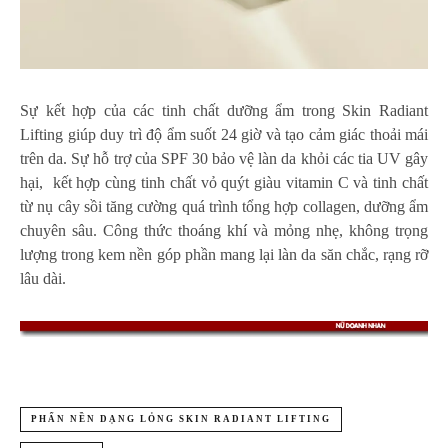
Sự kết hợp của các tinh chất dưỡng ẩm trong Skin Radiant
Lifting giúp duy trì độ ẩm suốt 24 giờ và tạo cảm giác thoải mái
trên da. Sự hỗ trợ của SPF 30 bảo vệ làn da khỏi các tia UV gây
hại, kết hợp cùng tinh chất vỏ quýt giàu vitamin C và tinh chất
từ nụ cây sồi tăng cường quá trình tổng hợp collagen, dưỡng ẩm
chuyên sâu. Công thức
thoáng khí
và mỏng nhẹ, không trọng
lượng trong kem nền góp phần mang lại làn da săn chắc, rạng rỡ
lâu dài.
PHẤN NỀN DẠNG LỎNG SKIN RADIANT LIFTING