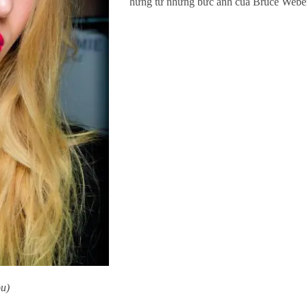
hứng từ những bức ảnh của Bruce Weber
u)