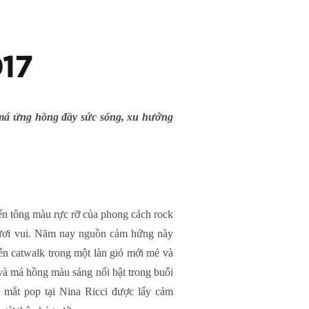
017
u má ửng hồng đầy sức sống, xu hướng
ến tông màu rực rỡ của phong cách rock
tươi vui. Năm nay nguồn cảm hứng này
iễn catwalk trong một làn gió mới mẻ và
à má hồng màu sáng nổi bật trong buổi
 mắt pop tại Nina Ricci được lấy cảm