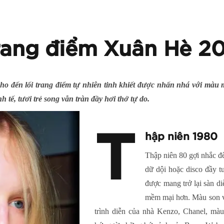
rang điểm Xuân Hè 2
cho đến lối trang điểm tự nhiên tinh khiết được nhấn nhá với mà
 tế, tươi trẻ song vẫn tràn đầy hơi thở tự do.
T
hập niên 1980
Thập niên 80 gợi nhắc đ
dữ dội hoặc disco đầy 
được mang trở lại sàn d
mềm mại hơn. Màu son v
trình diễn của nhà Kenzo, Chanel, màu