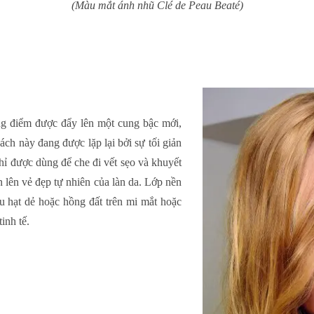
(Màu mắt ánh nhũ Clé de Peau Beaté)
ng điểm được đẩy lên một cung bậc mới,
ách này đang được lặp lại bởi sự tối giản
hỉ được dùng để che đi vết sẹo và khuyết
n lên vẻ đẹp tự nhiên của làn da. Lớp nền
u hạt dẻ hoặc hồng đất trên mi mắt hoặc
inh tế.