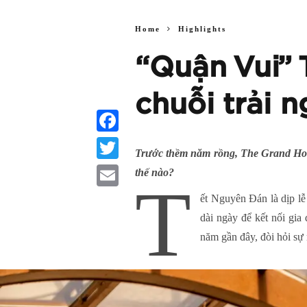
Home
Highlights
“Quận Vui” 
chuỗi trải
Facebook
Trước thềm năm rồng, The Grand Ho T
Twitter
thế nào?
T
Email
ết Nguyên Đán là dịp lễ
dài ngày để kết nối gia
năm gần đây, đòi hỏi sự