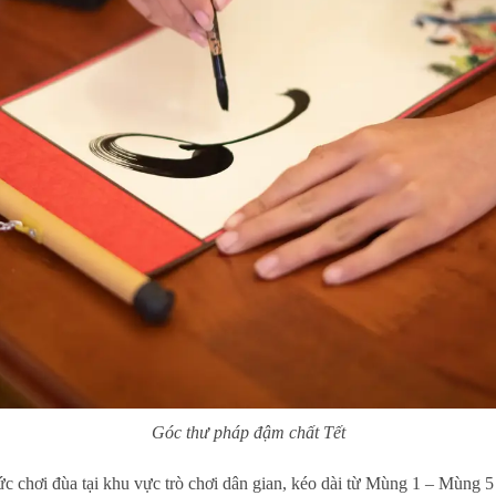
Góc thư pháp đậm chất Tết
ức chơi đùa tại khu vực trò chơi dân gian, kéo dài từ Mùng 1 – Mùng 5