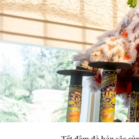
Tết đậm đà bản sắc cùn