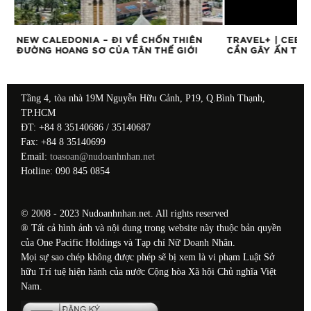
ẨN
NEW CALEDONIA – ĐI VỀ CHỐN THIÊN
TRAVEL+ | CEBU
ĐƯỜNG HOANG SƠ CỦA TÂN THẾ GIỚI
CẦN GÂY ẤN TƯ
Tầng 4, tòa nhà 19M Nguyễn Hữu Cảnh, P19, Q.Bình Thạnh,
TP.HCM
ĐT: +84 8 35140686 / 35140687
Fax: +84 8 35140699
Email:
toasoan@nudoanhnhan.net
Hotline: 090 845 0854
© 2008 - 2023 Nudoanhnhan.net. All rights reserved
® Tất cả hình ảnh và nội dung trong website này thuộc bản quyền
của One Pacific Holdings và Tạp chí Nữ Doanh Nhân.
Mọi sự sao chép không được phép sẽ bị xem là vi phạm Luật Sở
hữu Trí tuệ hiện hành của nước Cộng hòa Xã hội Chủ nghĩa Việt
Nam.