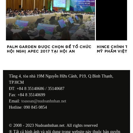
ẬN
PALM GARDEN ĐƯỢC CHỌN ĐỂ TỔ CHỨC
HINCE CHÍNH TH
HỘI NGHỊ APEC 2017 TẠI HỘI AN
MỸ PHẨM VIỆT N
Tầng 4, tòa nhà 19M Nguyễn Hữu Cảnh, P19, Q.Bình Thạnh,
TP.HCM
ĐT: +84 8 35140686 / 35140687
Fax: +84 8 35140699
Email:
toasoan@nudoanhnhan.net
Hotline: 090 845 0854
© 2008 - 2023 Nudoanhnhan.net. All rights reserved
® Tất cả hình ảnh và nội dung trong website này thuộc bản quyền