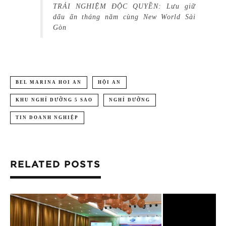
TRẢI NGHIỆM ĐỘC QUYỀN: Lưu giữ
dấu ấn tháng năm cùng New World Sài
Gòn
BEL MARINA HOI AN
HỘI AN
KHU NGHỈ DƯỠNG 5 SAO
NGHỈ DƯỠNG
TIN DOANH NGHIỆP
RELATED POSTS