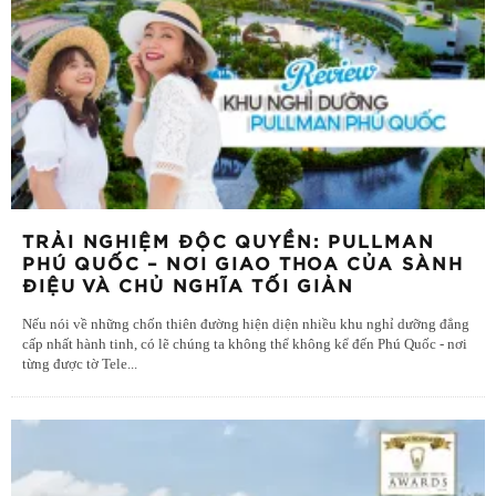
TRẢI NGHIỆM ĐỘC QUYỀN: PULLMAN
PHÚ QUỐC – NƠI GIAO THOA CỦA SÀNH
ĐIỆU VÀ CHỦ NGHĨA TỐI GIẢN
Nếu nói về những chốn thiên đường hiện diện nhiều khu nghỉ dưỡng đẳng
cấp nhất hành tinh, có lẽ chúng ta không thể không kể đến Phú Quốc - nơi
từng được tờ Tele
...