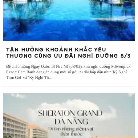
TẬN HƯỞNG KHOẢNH KHẮC YÊU
THƯƠNG CÙNG ƯU ĐÃI NGHỈ DƯỠNG 8/3
Để chào mừng Ngày Quốc Tế Phụ Nữ (08/03), khu nghỉ dưỡng Mövenpick
Resort Cam Ranh đang áp dụng một số gói ưu đãi hấp dẫn như ‘Kỳ Nghỉ
Trọn Gói’ và ‘Kỳ Nghỉ Th
...