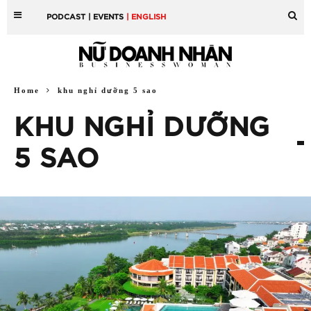
PODCAST
| EVENTS
| ENGLISH
Home
khu nghỉ dưỡng 5 sao
KHU NGHỈ DƯỠNG
5 SAO