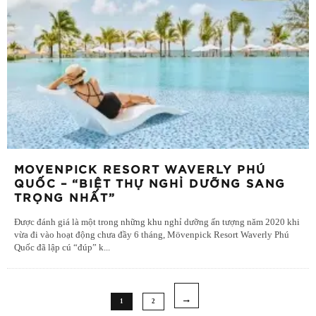
MOVENPICK RESORT WAVERLY PHÚ
QUỐC – “BIỆT THỰ NGHỈ DƯỠNG SANG
TRỌNG NHẤT”
Được đánh giá là một trong những khu nghỉ dưỡng ấn tượng năm 2020 khi
vừa đi vào hoạt động chưa đầy 6 tháng, Mövenpick Resort Waverly Phú
Quốc đã lập cú “đúp” k
...
1
2