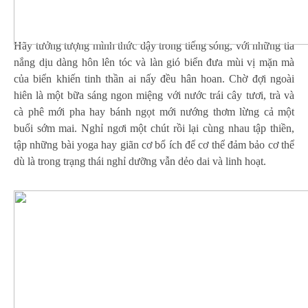
Hãy tưởng tượng mình thức dậy trong tiếng sóng, với những tia
nắng dịu dàng hôn lên tóc và làn gió biển đưa mùi vị mặn mà
của biển khiến tinh thần ai nấy đều hân hoan. Chờ đợi ngoài
hiên là một bữa sáng ngon miệng với nước trái cây tươi, trà và
cà phê mới pha hay bánh ngọt mới nướng thơm lừng cả một
buổi sớm mai. Nghỉ ngơi một chút rồi lại cùng nhau tập thiền,
tập những bài yoga hay giãn cơ bổ ích để cơ thể đảm bảo cơ thể
dù là trong trạng thái nghỉ dưỡng vẫn dẻo dai và linh hoạt.