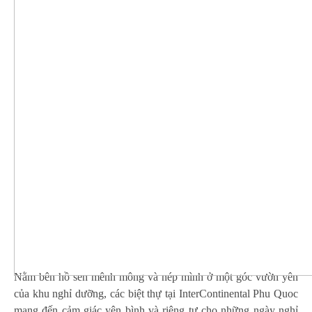
Nằm bên hồ sen mênh mông và nép mình ở một góc vườn yên
của khu nghỉ dưỡng, các biệt thự tại InterContinental Phu Quoc
mang đến cảm giác yên bình và riêng tư cho những ngày nghỉ