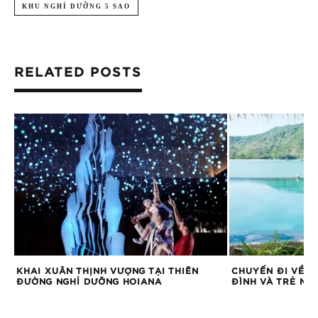
KHU NGHỈ DƯỠNG 5 SAO
RELATED POSTS
AL
KHAI XUÂN THỊNH VƯỢNG TẠI THIÊN
CHUYẾN ĐI VỀ B
N
ĐƯỜNG NGHỈ DƯỠNG HOIANA
ĐÌNH VÀ TRẺ NH