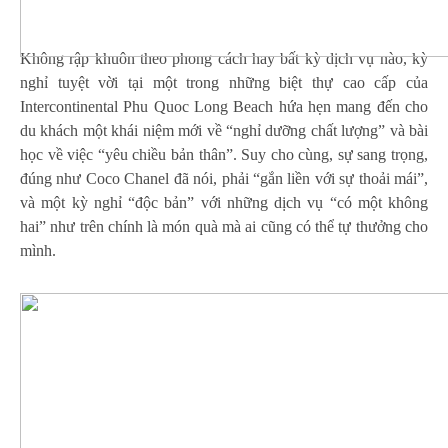
Không rập khuôn theo phong cách hay bất kỳ dịch vụ nào, kỳ
nghỉ tuyệt vời tại một trong những biệt thự cao cấp của
Intercontinental Phu Quoc Long Beach hứa hẹn mang đến cho
du khách một khái niệm mới về “nghỉ dưỡng chất lượng” và bài
học về việc “yêu chiều bản thân”. Suy cho cùng, sự sang trọng,
đúng như Coco Chanel đã nói, phải “gắn liền với sự thoải mái”,
và một kỳ nghỉ “độc bản” với những dịch vụ “có một không
hai” như trên chính là món quà mà ai cũng có thể tự thưởng cho
mình.