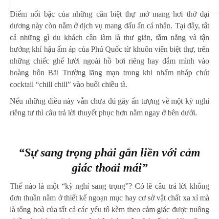
Điểm nổi bậc của những căn biệt thự mở mang hơi thở đại
dương này còn nằm ở dịch vụ mang dấu ấn cá nhân. Tại đây, tất
cả những gì du khách cần làm là thư giãn, tắm nắng và tận
hưởng khí hậu ấm áp của Phú Quốc từ khuôn viên biệt thự, trên
những chiếc ghế lười ngoài hồ bơi riêng hay đắm mình vào
hoàng hôn Bãi Trường lãng mạn trong khi nhấm nháp chút
cocktail “chill chill” vào buổi chiều tà.
Nếu những điều này vẫn chưa đủ gây ấn tượng về một kỳ nghỉ
riêng tư thì câu trả lời thuyết phục hơn nằm ngay ở bên dưới.
“Sự sang trọng phải gắn liền với cảm
giác thoải mái”
Thế nào là một “kỳ nghỉ sang trọng”? Có lẽ câu trả lời không
đơn thuần nằm ở thiết kế ngoạn mục hay cơ sở vật chất xa xỉ mà
là tổng hoà của tất cả các yếu tố kèm theo cảm giác được nuông