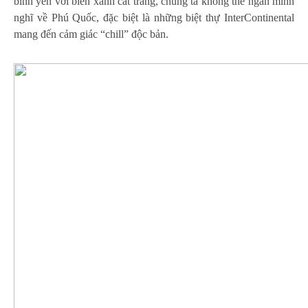
bình yên với biển xanh cát trắng, chúng ta không thể ngăn mình
nghĩ về Phú Quốc, đặc biệt là những biệt thự InterContinental
mang đến cảm giác “chill” độc bản.