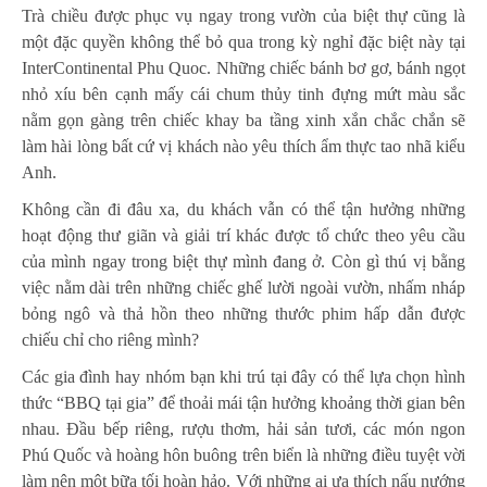
Trà chiều được phục vụ ngay trong vườn của biệt thự cũng là
một đặc quyền không thể bỏ qua trong kỳ nghỉ đặc biệt này tại
InterContinental Phu Quoc. Những chiếc bánh bơ gơ, bánh ngọt
nhỏ xíu bên cạnh mấy cái chum thủy tinh đựng mứt màu sắc
nằm gọn gàng trên chiếc khay ba tầng xinh xắn chắc chắn sẽ
làm hài lòng bất cứ vị khách nào yêu thích ẩm thực tao nhã kiểu
Anh.
Không cần đi đâu xa, du khách vẫn có thể tận hưởng những
hoạt động thư giãn và giải trí khác được tổ chức theo yêu cầu
của mình ngay trong biệt thự mình đang ở. Còn gì thú vị bằng
việc nằm dài trên những chiếc ghế lười ngoài vườn, nhấm nháp
bỏng ngô và thả hồn theo những thước phim hấp dẫn được
chiếu chỉ cho riêng mình?
Các gia đình hay nhóm bạn khi trú tại đây có thể lựa chọn hình
thức “BBQ tại gia” để thoải mái tận hưởng khoảng thời gian bên
nhau. Đầu bếp riêng, rượu thơm, hải sản tươi, các món ngon
Phú Quốc và hoàng hôn buông trên biển là những điều tuyệt vời
làm nên một bữa tối hoàn hảo. Với những ai ưa thích nấu nướng