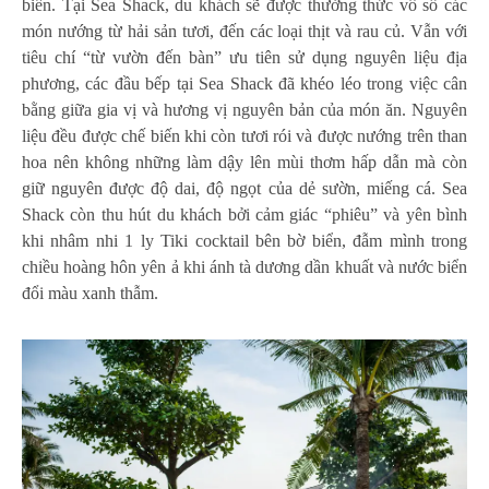
biển. Tại Sea Shack, du khách sẽ được thưởng thức vô số các
món nướng từ hải sản tươi, đến các loại thịt và rau củ. Vẫn với
tiêu chí “từ vườn đến bàn” ưu tiên sử dụng nguyên liệu địa
phương, các đầu bếp tại Sea Shack đã khéo léo trong việc cân
bằng giữa gia vị và hương vị nguyên bản của món ăn. Nguyên
liệu đều được chế biến khi còn tươi rói và được nướng trên than
hoa nên không những làm dậy lên mùi thơm hấp dẫn mà còn
giữ nguyên được độ dai, độ ngọt của dẻ sườn, miếng cá. Sea
Shack còn thu hút du khách bởi cảm giác “phiêu” và yên bình
khi nhâm nhi 1 ly Tiki cocktail bên bờ biển, đẫm mình trong
chiều hoàng hôn yên ả khi ánh tà dương dần khuất và nước biển
đổi màu xanh thẫm.