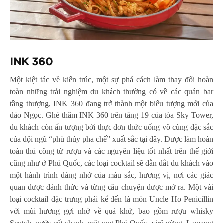
INK 360
Một kiệt tác về kiến trúc, một sự phá cách làm thay đổi hoàn
toàn những trải nghiệm du khách thường có về các quán bar
tầng thượng, INK 360 đang trở thành một biểu tượng mới của
đảo Ngọc. Ghé thăm INK 360 trên tầng 19 của tòa Sky Tower,
du khách còn ấn tượng bởi thực đơn thức uống vô cùng đặc sắc
của đội ngũ “phù thủy pha chế” xuất sắc tại đây. Được làm hoàn
toàn thủ công từ rượu và các nguyên liệu tốt nhất trên thế giới
cũng như ở Phú Quốc, các loại cocktail sẽ dẫn dắt du khách vào
một hành trình đáng nhớ của màu sắc, hương vị, nơi các giác
quan được đánh thức và từng câu chuyện được mở ra. Một vài
loại cocktail đặc trưng phải kể đến là món Uncle Ho Penicillin
với mùi hương gợi nhớ về quá khứ, bao gồm rượu whisky
Scotch, nước cốt chanh, mật ong Phú Quốc, xirô gừng, Lapsang