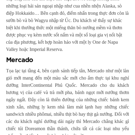
những loại hải sản ngoại nhập như cua nhền nhện Alaska, sò
điệp Hokkaido… Bên cạnh đó, điểm nhấn trong thực đơn còn là
sườn bò và bò Wagyu nhập từ Úc. Du khách sẽ thấy sự khác
biệt khi thưởng thức một miếng thăn bò nướng mềm và thơm
được phục vụ kèm nước sốt nấm và một số loại gia vị nổi bật
của địa phương, kết hợp hoàn hảo với một ly One de Napa
Valley hoặc Imperial Reserva.
Mercado
Tọa lạc tại tầng 4, bên cạnh sảnh tiếp tân, Mercado như một làn
gió mới mang đến một màu sắc mới cho ẩm thực tại khu nghỉ
dưỡng InterContinental Phú Quốc. Mercado cho du khách
hương vị của café và trà mới pha, bánh ngọt mới nướng thơm
ngây ngất. Đây còn là thiên đường của những chiếc bánh kem
xinh xắn, những ly kem nhà làm mát lạnh hay những chiếc
sandwich nhiều phômai, nhiều thịt bò hay thịt gà nướng. Đối với
các du khách nghỉ dưỡng dài ngày thì Mercado chẳng khác gì
chiếc túi Doreamon thần thánh, chứa tất cả các loại nhu yếu