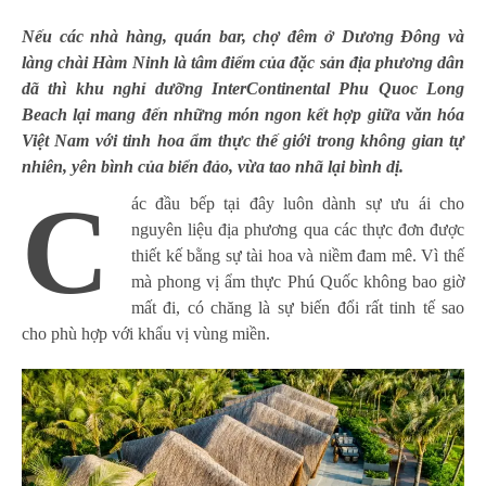
Nếu các nhà hàng, quán bar, chợ đêm ở Dương Đông và
làng chài Hàm Ninh là tâm điểm của đặc sản địa phương dân
dã thì khu nghỉ dưỡng InterContinental Phu Quoc Long
Beach lại mang đến những món ngon kết hợp giữa văn hóa
Việt Nam với tinh hoa ẩm thực thế giới trong không gian tự
nhiên, yên bình của biển đảo, vừa tao nhã lại bình dị.
C
ác đầu bếp tại đây luôn dành sự ưu ái cho
nguyên liệu địa phương qua các thực đơn được
thiết kế bằng sự tài hoa và niềm đam mê. Vì thế
mà phong vị ẩm thực Phú Quốc không bao giờ
mất đi, có chăng là sự biến đổi rất tinh tế sao
cho phù hợp với khẩu vị vùng miền.