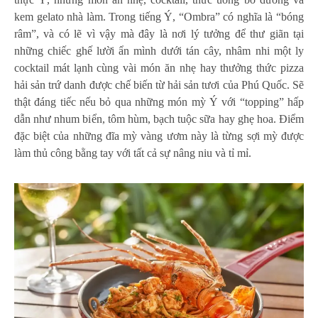
kem gelato nhà làm. Trong tiếng Ý, “Ombra” có nghĩa là “bóng
râm”, và có lẽ vì vậy mà đây là nơi lý tưởng để thư giãn tại
những chiếc ghế lười ẩn mình dưới tán cây, nhâm nhi một ly
cocktail mát lạnh cùng vài món ăn nhẹ hay thưởng thức pizza
hải sản trứ danh được chế biến từ hải sản tươi của Phú Quốc. Sẽ
thật đáng tiếc nếu bỏ qua những món mỳ Ý với “topping” hấp
dẫn như nhum biển, tôm hùm, bạch tuộc sữa hay ghẹ hoa. Điểm
đặc biệt của những đĩa mỳ vàng ươm này là từng sợi mỳ được
làm thủ công bằng tay với tất cả sự nâng niu và tỉ mỉ.