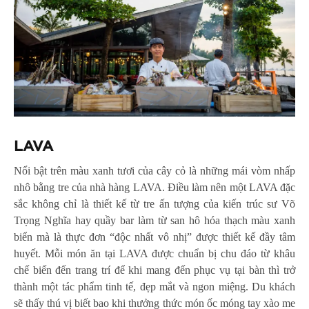
LAVA
Nổi bật trên màu xanh tươi của cây cỏ là những mái vòm nhấp
nhô bằng tre của nhà hàng LAVA. Điều làm nên một LAVA đặc
sắc không chỉ là thiết kế từ tre ấn tượng của kiến trúc sư Võ
Trọng Nghĩa hay quầy bar làm từ san hô hóa thạch màu xanh
biển mà là thực đơn “độc nhất vô nhị” được thiết kế đầy tâm
huyết. Mỗi món ăn tại LAVA được chuẩn bị chu đáo từ khâu
chế biến đến trang trí để khi mang đến phục vụ tại bàn thì trở
thành một tác phẩm tinh tế, đẹp mắt và ngon miệng. Du khách
sẽ thấy thú vị biết bao khi thưởng thức món ốc móng tay xào me