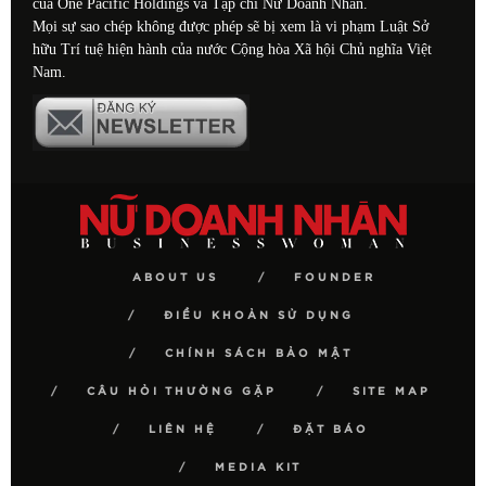
của One Pacific Holdings và Tạp chí Nữ Doanh Nhân.
Mọi sự sao chép không được phép sẽ bị xem là vi phạm Luật Sở
hữu Trí tuệ hiện hành của nước Cộng hòa Xã hội Chủ nghĩa Việt
Nam.
ABOUT US
FOUNDER
ĐIỀU KHOẢN SỬ DỤNG
CHÍNH SÁCH BẢO MẬT
CÂU HỎI THƯỜNG GẶP
SITE MAP
LIÊN HỆ
ĐẶT BÁO
MEDIA KIT