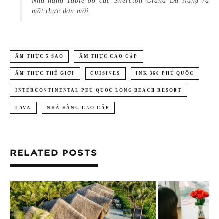
Nhà hàng Table 88 của Sheraton Grand Đà Nẵng ra
mắt thực đơn mới
ẨM THỰC 5 SAO
ẨM THỰC CAO CẤP
ẨM THỰC THẾ GIỚI
CUISINES
INK 360 PHÚ QUỐC
INTERCONTINENTAL PHU QUOC LONG BEACH RESORT
LAVA
NHÀ HÀNG CAO CẤP
RELATED POSTS