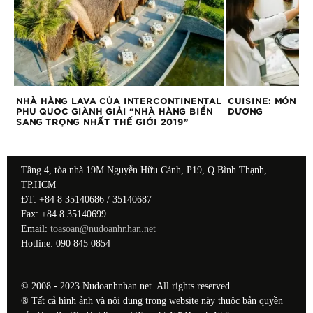
NHÀ HÀNG LAVA CỦA INTERCONTINENTAL
CUISINE: MÓN Q
PHU QUOC GIÀNH GIẢI “NHÀ HÀNG BIỂN
DƯƠNG
SANG TRỌNG NHẤT THẾ GIỚI 2019”
Tầng 4, tòa nhà 19M Nguyễn Hữu Cảnh, P19, Q.Bình Thạnh,
TP.HCM
ĐT: +84 8 35140686 / 35140687
Fax: +84 8 35140699
Email:
toasoan@nudoanhnhan.net
Hotline: 090 845 0854
© 2008 - 2023 Nudoanhnhan.net. All rights reserved
® Tất cả hình ảnh và nội dung trong website này thuộc bản quyền