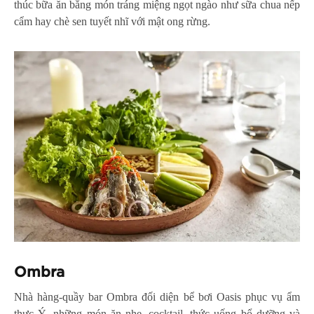
thúc bữa ăn bằng món tráng miệng ngọt ngào như sữa chua nếp
cẩm hay chè sen tuyết nhĩ với mật ong rừng.
Ombra
Nhà hàng-quầy bar Ombra đối diện bể bơi Oasis phục vụ ẩm
thực Ý, những món ăn nhẹ, cocktail, thức uống bổ dưỡng và