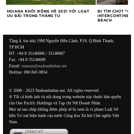
HOIANA KHỞI ĐỘNG HÈ 2021 VỚI LOẠT
ĐI TÌM CHÚT “CH
ƯU ĐÃI TRONG THÁNG TƯ
INTERCONTINEN
BEACH
Tầng 4, tòa nhà 19M Nguyễn Hữu Cảnh, P19, Q.Bình Thạnh,
TP.HCM
ĐT: +84 8 35140686 / 35140687
Fax: +84 8 35140699
Email:
toasoan@nudoanhnhan.net
Hotline: 090 845 0854
© 2008 - 2023 Nudoanhnhan.net. All rights reserved
® Tất cả hình ảnh và nội dung trong website này thuộc bản quyền
của One Pacific Holdings và Tạp chí Nữ Doanh Nhân.
Mọi sự sao chép không được phép sẽ bị xem là vi phạm Luật Sở
hữu Trí tuệ hiện hành của nước Cộng hòa Xã hội Chủ nghĩa Việt
Nam.