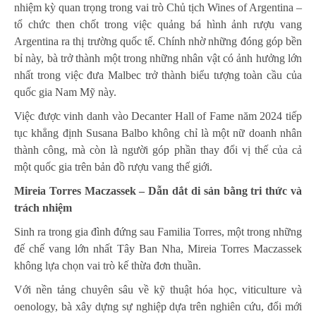
nhiệm kỳ quan trọng trong vai trò Chủ tịch Wines of Argentina –
tổ chức then chốt trong việc quảng bá hình ảnh rượu vang
Argentina ra thị trường quốc tế. Chính nhờ những đóng góp bền
bỉ này, bà trở thành một trong những nhân vật có ảnh hưởng lớn
nhất trong việc đưa Malbec trở thành biểu tượng toàn cầu của
quốc gia Nam Mỹ này.
Việc được vinh danh vào Decanter Hall of Fame năm 2024 tiếp
tục khẳng định Susana Balbo không chỉ là một nữ doanh nhân
thành công, mà còn là người góp phần thay đổi vị thế của cả
một quốc gia trên bản đồ rượu vang thế giới.
Mireia Torres Maczassek – Dẫn dắt di sản bằng tri thức và
trách nhiệm
Sinh ra trong gia đình đứng sau Familia Torres, một trong những
đế chế vang lớn nhất Tây Ban Nha, Mireia Torres Maczassek
không lựa chọn vai trò kế thừa đơn thuần.
Với nền tảng chuyên sâu về kỹ thuật hóa học, viticulture và
oenology, bà xây dựng sự nghiệp dựa trên nghiên cứu, đổi mới