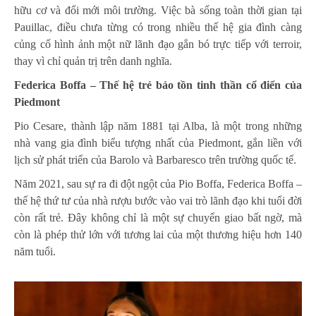
hữu cơ và đổi mới môi trường. Việc bà sống toàn thời gian tại
Pauillac, điều chưa từng có trong nhiều thế hệ gia đình càng
củng cố hình ảnh một nữ lãnh đạo gắn bó trực tiếp với terroir,
thay vì chỉ quản trị trên danh nghĩa.
Federica Boffa – Thế hệ trẻ bảo tồn tinh thần cổ điển của
Piedmont
Pio Cesare, thành lập năm 1881 tại Alba, là một trong những
nhà vang gia đình biểu tượng nhất của Piedmont, gắn liền với
lịch sử phát triển của Barolo và Barbaresco trên trường quốc tế.
Năm 2021, sau sự ra đi đột ngột của Pio Boffa, Federica Boffa –
thế hệ thứ tư của nhà rượu bước vào vai trò lãnh đạo khi tuổi đời
còn rất trẻ. Đây không chỉ là một sự chuyển giao bất ngờ, mà
còn là phép thử lớn với tương lai của một thương hiệu hơn 140
năm tuổi.