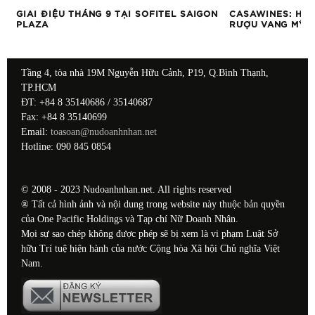
GIAI ĐIỆU THÁNG 9 TẠI SOFITEL SAIGON
CASAWINES: HÀN
PLAZA
RƯỢU VANG MỸ Đ
Tầng 4, tòa nhà 19M Nguyễn Hữu Cảnh, P19, Q.Bình Thạnh,
TP.HCM
ĐT: +84 8 35140686 / 35140687
Fax: +84 8 35140699
Email:
toasoan@nudoanhnhan.net
Hotline: 090 845 0854
© 2008 - 2023 Nudoanhnhan.net. All rights reserved
® Tất cả hình ảnh và nội dung trong website này thuộc bản quyền
của One Pacific Holdings và Tạp chí Nữ Doanh Nhân.
Mọi sự sao chép không được phép sẽ bị xem là vi phạm Luật Sở
hữu Trí tuệ hiện hành của nước Cộng hòa Xã hội Chủ nghĩa Việt
Nam.