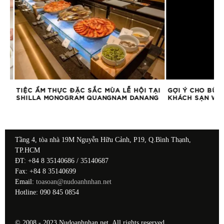
TIỆC ẨM THỰC ĐẶC SẮC MÙA LỄ HỘI TẠI
GỢI Ý CHO BỮA T
SHILLA MONOGRAM QUANGNAM DANANG
KHÁCH SẠN WIN
Tầng 4, tòa nhà 19M Nguyễn Hữu Cảnh, P19, Q.Bình Thạnh,
TP.HCM
ĐT: +84 8 35140686 / 35140687
Fax: +84 8 35140699
Email:
toasoan@nudoanhnhan.net
Hotline: 090 845 0854
© 2008 - 2023 Nudoanhnhan.net. All rights reserved