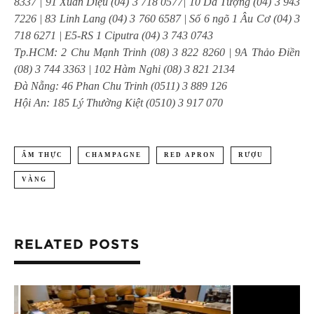
8337 | 91 Xuân Diệu (04) 3 718 0577| 10 Dã Tượng (04) 3 943
7226 | 83 Linh Lang (04) 3 760 6587 | Số 6 ngõ 1 Âu Cơ (04) 3
718 6271 | E5-RS 1 Ciputra (04) 3 743 0743
Tp.HCM: 2 Chu Mạnh Trinh (08) 3 822 8260 | 9A Thảo Điền
(08) 3 744 3363 | 102 Hàm Nghi (08) 3 821 2134
Đà Nẵng: 46 Phan Chu Trinh (0511) 3 889 126
Hội An: 185 Lý Thường Kiệt (0510) 3 917 070
ẨM THỰC
CHAMPAGNE
RED APRON
RƯỢU
VÀNG
RELATED POSTS