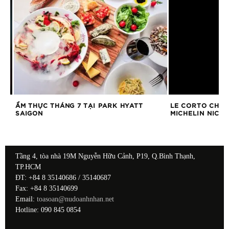
ÊN
ẨM THỰC THÁNG 7 TẠI PARK HYATT
LE CORTO CHÀO
SAIGON
MICHELIN NICOL
Tầng 4, tòa nhà 19M Nguyễn Hữu Cảnh, P19, Q.Bình Thạnh,
TP.HCM
ĐT: +84 8 35140686 / 35140687
Fax: +84 8 35140699
Email:
toasoan@nudoanhnhan.net
Hotline: 090 845 0854