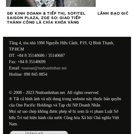
GĐ KINH DOANH & TIẾP THỊ, SOFITEL
LÃNH ĐẠO GIỎI S
SAIGON PLAZA, ZOE SO: GIAO TIẾP
THÀNH CÔNG LÀ CHÌA KHÓA VÀNG
Tầng 4, tòa nhà 19M Nguyễn Hữu Cảnh, P19, Q.Bình Thạnh,
TP.HCM
ĐT: +84 8 35140686 / 35140687
Fax: +84 8 35140699
Email:
toasoan@nudoanhnhan.net
Hotline: 090 845 0854
© 2008 - 2023 Nudoanhnhan.net. All rights reserved
® Tất cả hình ảnh và nội dung trong website này thuộc bản quyền
của One Pacific Holdings và Tạp chí Nữ Doanh Nhân.
Mọi sự sao chép không được phép sẽ bị xem là vi phạm Luật Sở
hữu Trí tuệ hiện hành của nước Cộng hòa Xã hội Chủ nghĩa Việt
Nam.