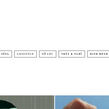
 SỐNG
LIFESTYLE
NỖ LỰC
THẤY & NGHĨ
ĐỊNH MỆNH