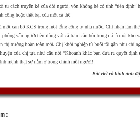
ới tư cách truyện kể của đời người, vốn không hề có tính “tiền định” h
h công hoặc thất bại của một cá thể.
là một cán bộ KCS trong một tổng công ty nhà nước. Chị nhận làm thêm
 phỏng vấn người tiêu dùng với cả trăm câu hỏi trong đó là một kho 
ận thị trường hoàn toàn mới. Chị khởi nghiệp từ buổi tối gần như chỉ 
Chuyện của chị tựa như câu nói “Khoảnh khắc bạn đưa ra quyết định (
định mệnh thật sự nằm ở trong chính mỗi người!
Bài viết và hình ảnh 
âm: