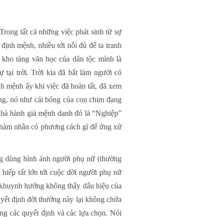
rong tất cả những việc phát sinh từ sự
định mệnh, nhiều tới nỗi đủ để ta tranh
 kho tàng văn học của dân tộc mình là
ại trời. Trời kia đã bắt làm người có
nh mệnh ấy khi việc đã hoàn tất, đã xem
ng, nó như cái bóng của con chim đang
 Nhà hành giả mệnh danh đó là “Nghiệp”
 phàm nhân có phương cách gì để ứng xử
ng dùng hình ảnh người phụ nữ (thường
iếp rất lớn tới cuộc đời người phụ nữ
có khuynh hướng không thấy dấu hiệu của
yết định đời thường này lại không chứa
ng các quyết định và các lựa chọn. Nói