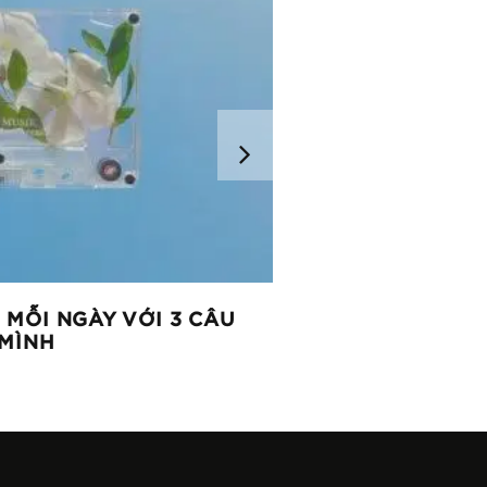
MỖI NGÀY VỚI 3 CÂU
CON YÊU… CHỜ NH
 MÌNH