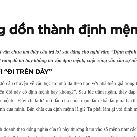
g dồn thành định mệ
ại vẫn chưa tìm thấy câu trả lời xác đáng cho nghi vấn: “Định mệnh 
iết rằng dù tin hay không tin vào định mệnh, cuộc sống vẫn cần sự nỗ
 “ĐI TRÊN DÂY”
ó câu chuyện về cậu học trò nhỏ đã theo học với nhà hiền giả trong t
rên đời này có định mệnh hay không?”. Sau lúc trầm ngâm, thầy đáp
 mệnh”. Đây chỉ là lời mở đầu cho cuộc mạn đàm khá dài giữa hai th
nh của mình. Bản chất của định mệnh là gì? Ta phải làm gì với định
.
 doanh theo đúng nghĩa của từ này thường ít tin vào số mệnh như cách 