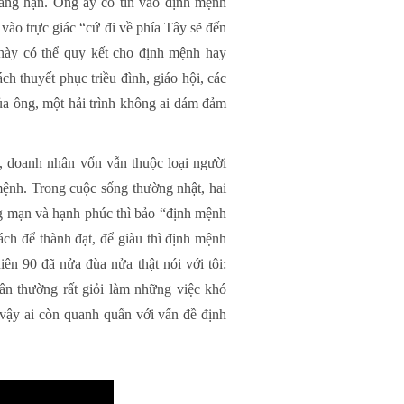
ng hạn. Ông ấy có tin vào định mệnh
vào trực giác “cứ đi về phía Tây sẽ đến
này có thể quy kết cho định mệnh hay
 thuyết phục triều đình, giáo hội, các
của ông, một hải trình không ai dám đảm
, doanh nhân vốn vẫn thuộc loại người
ệnh. Trong cuộc sống thường nhật, hai
g mạn và hạnh phúc thì bảo “định mệnh
ách để thành đạt, để giàu thì định mệnh
ên 90 đã nửa đùa nửa thật nói với tôi:
ân thường rất giỏi làm những việc khó
 vậy ai còn quanh quẩn với vấn đề định