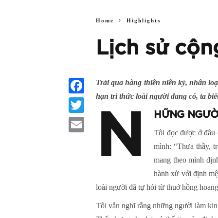
Home
Highlights
Lịch sử cộn
Trải qua hàng thiên niên kỷ, nhân lo
hạn tri thức loài người đang có, ta b
Facebook
N
HỮNG NGƯỜI
Twitter
Tôi đọc được ở đâu đ
Email
mình: “Thưa thầy, t
mang theo mình định
hành xử với định mệ
loài người đã tự hỏi từ thuở hồng hoang
Tôi vẫn nghĩ rằng những người làm kinh