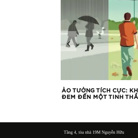
NG CẦN CÔNG NGHỆ
ẢO TƯỞNG TÍCH CỰC: KH
ĐEM ĐẾN MỘT TINH TH
Tầng 4, tòa nhà 19M Nguyễn Hữu