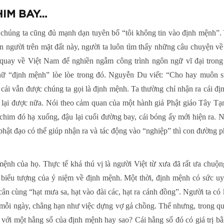
HIM BAY…
 chúng ta cũng đủ mạnh dạn tuyên bố “tôi không tin vào định mệnh”. T
 người trên mặt đất này, người ta luôn tìm thấy những câu chuyện về 
 quay về Việt Nam để nghiền ngẫm công trình ngôn ngữ vĩ đại trong
ữ “định mệnh” lòe lòe trong đó. Nguyễn Du viết: “Cho hay muôn sự t
cái vẫn được chúng ta gọi là định mệnh. Ta thường chỉ nhận ra cái đị
m lại được nữa. Nói theo cảm quan của một hành giả Phật giáo Tây Tạ
 chim đó hạ xuống, đậu lại cuối đường bay, cái bóng ấy mới hiện ra.
phật đạo có thể giúp nhận ra và tác động vào “nghiệp” thì con đường
mệnh của họ. Thực tế khá thú vị là người Việt từ xưa đã rất ưa chuộ
biểu tượng của ý niệm về định mệnh. Một thời, định mệnh có sức uy h
 cân cùng “hạt mưa sa, hạt vào đài các, hạt ra cánh đồng”. Người ta 
mỗi ngày, chẳng hạn như việc dựng vợ gả chồng. Thế nhưng, trong qu
với một hằng số của định mệnh hay sao? Cái hằng số đó có giá trị bằ