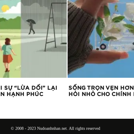
I SỰ “LỪA DỐI” LẠI
SỐNG TRỌN VẸN HƠN 
ẦN HẠNH PHÚC
HỎI NHỎ CHO CHÍNH
© 2008 - 2023 Nudoanhnhan.net. All rights reserved