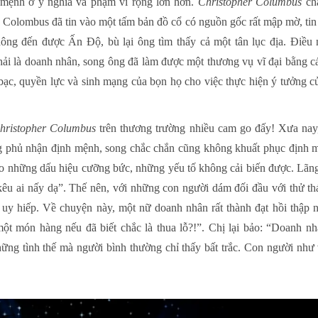
h mệnh ở ý nghĩa và phạm vi rộng lớn hơn.
Christopher Columbus
chẳ
 Colombus đã tin vào một tấm bản đồ cổ có nguồn gốc rất mập mờ, tin 
ng đến được Ấn Độ, bù lại ông tìm thấy cả một tân lục địa. Điều 
 là doanh nhân, song ông đã làm được một thương vụ vĩ đại bằng cách
 bạc, quyền lực và sinh mạng của bọn họ cho việc thực hiện ý tưởng 
hristopher Columbus
trên thương trường nhiều cam go đấy! Xưa nay
g phủ nhận định mệnh, song chắc chắn cũng không khuất phục định m
o những dấu hiệu cưỡng bức, những yếu tố không cải biến được. Lãn
kêu ai nấy dạ”. Thế nên, với những con người dám đối đầu với thử th
uy hiếp. Về chuyện này, một nữ doanh nhân rất thành đạt hồi thập ni
một món hàng nếu đã biết chắc là thua lỗ?!”. Chị lại bảo: “Doanh nh
ững tình thế mà người bình thường chỉ thấy bất trắc. Con người như