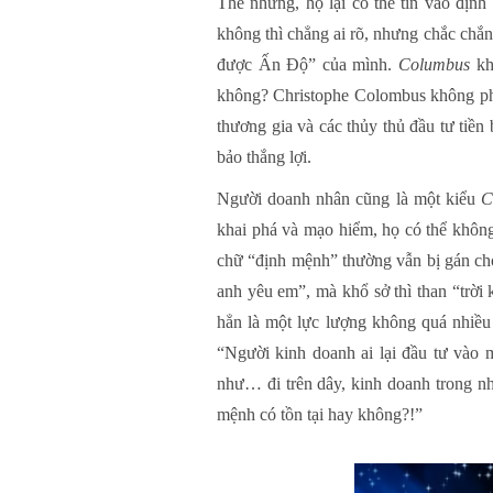
Thế nhưng, họ lại có thể tin vào địn
không thì chẳng ai rõ, nhưng chắc chắn
được Ấn Độ” của mình.
Columbus
khô
không? Christophe Colombus không phải
thương gia và các thủy thủ đầu tư tiền
bảo thắng lợi.
Người doanh nhân cũng là một kiểu
C
khai phá và mạo hiểm, họ có thể khôn
chữ “định mệnh” thường vẫn bị gán ch
anh yêu em”, mà khổ sở thì than “trời 
hẳn là một lực lượng không quá nhiều 
“Người kinh doanh ai lại đầu tư vào 
như… đi trên dây, kinh doanh trong nh
mệnh có tồn tại hay không?!”