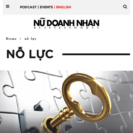
PODCAST
| EVENTS
| ENGLISH
Home
nỗ lực
NỖ LỰC