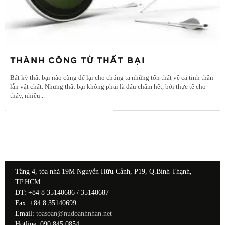
THÀNH CÔNG TỪ THẤT BẠI
Bất kỳ thất bại nào cũng để lại cho chúng ta những tổn thất về cả tinh thần
lẫn vật chất. Nhưng thất bại không phải là dấu chấm hết, bởi thực tế cho
thấy, nhiều
...
Tầng 4, tòa nhà 19M Nguyễn Hữu Cảnh, P19, Q.Bình Thạnh,
TP.HCM
ĐT: +84 8 35140686 / 35140687
Fax: +84 8 35140699
Email:
toasoan@nudoanhnhan.net
Hotline: 090 845 0854