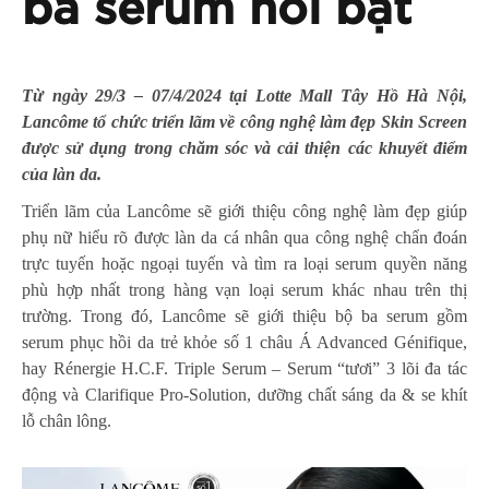
ba serum nổi bật
Từ ngày 29/3 – 07/4/2024 tại
Lotte Mall Tây Hồ Hà Nội
,
Lancôme tổ chức triển lãm về công nghệ làm đẹp Skin Screen
được sử dụng trong chăm sóc và cải thiện các khuyết điểm
của làn da.
Triển lãm của Lancôme sẽ giới thiệu công nghệ làm đẹp giúp
phụ nữ hiểu rõ được làn da cá nhân qua công nghệ chẩn đoán
trực tuyến hoặc ngoại tuyến và tìm ra loại serum quyền năng
phù hợp nhất trong hàng vạn loại serum khác nhau trên thị
trường. Trong đó, Lancôme sẽ giới thiệu bộ ba serum gồm
serum phục hồi da trẻ khỏe số 1 châu Á Advanced Génifique,
hay Rénergie H.C.F. Triple Serum – Serum “tươi” 3 lõi đa tác
động và Clarifique Pro-Solution, dưỡng chất sáng da & se khít
lỗ chân lông.