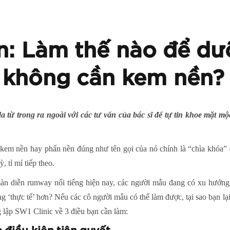
ấn: Làm thế nào để d
 không cần kem nền?
 từ trong ra ngoài với các tư vấn của bác sĩ để tự tin khoe mặt mộ
 kem nền hay phấn nền đúng như tên gọi của nó chính là “chìa khóa” đ
 tỉ mỉ tiếp theo.
sàn diễn runway nổi tiếng hiện nay, các người mẫu đang có xu hướn
g ‘thực tế’ hơn? Nếu các cô người mẫu có thể làm được, tại sao bạn 
 lập SW1 Clinic về 3 điều bạn cần làm: