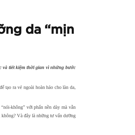
ưỡng da “mịn
c và tiết kiệm thời gian vì những bước
ể tạo ra vẻ ngoài hoàn hảo cho làn da,
g “nói-không” với phấn nền dày mà vẫn
lại không? Và đây là những tư vấn dưỡng