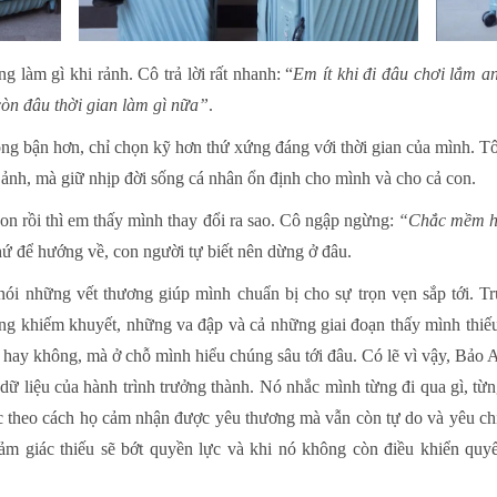
 làm gì khi rảnh. Cô trả lời rất nhanh: “
Em ít khi đi đâu chơi lắm a
 còn đâu thời gian làm gì nữa”
.
ng bận hơn, chỉ chọn kỹ hơn thứ xứng đáng với thời gian của mình. Tôi
 ảnh, mà giữ nhịp đời sống cá nhân ổn định cho mình và cho cả con.
 con rồi thì em thấy mình thay đổi ra sao. Cô ngập ngừng:
“Chắc mềm hơ
hứ để hướng về, con người tự biết nên dừng ở đâu.
ói những vết thương giúp mình chuẩn bị cho sự trọn vẹn sắp tới. Tr
ng khiếm khuyết, những va đập và cả những giai đoạn thấy mình thiế
ch hay không, mà ở chỗ mình hiểu chúng sâu tới đâu. Có lẽ vì vậy, Bảo
dữ liệu của hành trình trưởng thành. Nó nhắc mình từng đi qua gì, từn
c theo cách họ cảm nhận được yêu thương mà vẫn còn tự do và yêu chí
ảm giác thiếu sẽ bớt quyền lực và khi nó không còn điều khiển quyế