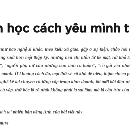
 học cách yêu mình 
hư bao nghệ sĩ khác, theo kiểu xã giao, gặp ở sự kiện, chào hỏi và
ng suốt hơn một thập kỷ, nhưng nếu chỉ nhìn từ bề mặt, rất khó
”, “người phụ nữ của những bản tình ca buồn”, “cô gái yêu nh
 manh. Ở khoảng cách đó, mọi thứ về cô khá dễ hiểu, thậm chí có p
 nghề kể lại chuyện cô từng vấp trong kinh doanh, tôi mới bắt đầu n
cú vấp, thứ bộc lộ rõ nhất không phải là sai lầm, mà là cấu trúc củ
Anh tại
phiên bản tiếng Anh của bài viết này
ature