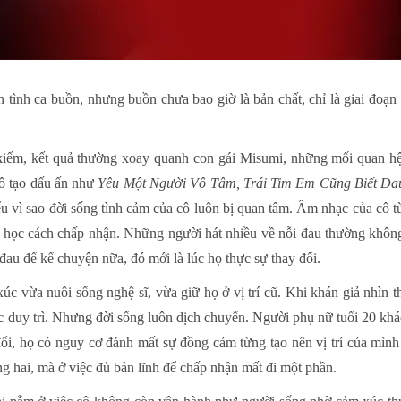
ình ca buồn, nhưng buồn chưa bao giờ là bản chất, chỉ là giai đoạn c
kiếm, kết quả thường xoay quanh con gái Misumi, những mối quan hệ 
cô tạo dấu ấn như
Yêu Một Người Vô Tâm, Trái Tim Em Cũng Biết Đ
iểu vì sao đời sống tình cảm của cô luôn bị quan tâm. Âm nhạc của cô
 và học cách chấp nhận. Những người hát nhiều về nỗi đau thường khôn
au để kể chuyện nữa, đó mới là lúc họ thực sự thay đổi.
xúc vừa nuôi sống nghệ sĩ, vừa giữ họ ở vị trí cũ. Khi khán giả nhìn
 duy trì. Nhưng đời sống luôn dịch chuyển. Người phụ nữ tuổi 20 khá
 đổi, họ có nguy cơ đánh mất sự đồng cảm từng tạo nên vị trí của mình
g hai, mà ở việc đủ bản lĩnh để chấp nhận mất đi một phần.