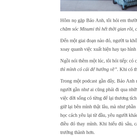
Hôm nọ gặp Bảo Anh, tôi hỏi em thường
chăm sóc Misumi thì hết thời gian rồi,
Đến một giai đoạn nào đó, người ta khô
xoay quanh việc xuất hiện hay tạo hình
Ngồi nói thêm một lúc, tôi hỏi tiếp: có
thì mình có cái để hướng về”.
Khi có t
Trong một podcast gần đây, Bảo Anh n
người gần như ai cũng phải đi qua nhữ
việc đời sống có từng để lại thương tí
giữ lại bên mình thật lâu, mà như phần 
học cách yêu lại từ đầu, yêu người khá
điều đó thay mình. Khi hiểu đủ sâu, c
trưởng thành hơn.