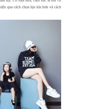
ần túy. Có một thời, cảm xúc là thứ cô
 hiện qua cách chọn lựa kín hơn và cách