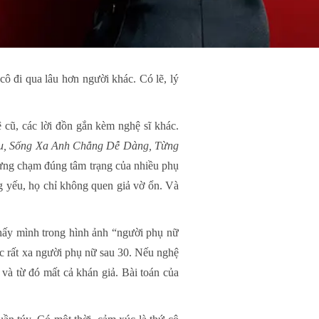
ô đi qua lâu hơn người khác. Có lẽ, lý
cũ, các lời đồn gắn kèm nghệ sĩ khác.
au, Sống Xa Anh Chẳng Dễ Dàng, Từng
 từng chạm đúng tâm trạng của nhiều phụ
g yếu, họ chỉ không quen giả vờ ổn. Và
 thấy mình trong hình ảnh “người phụ nữ
c rất xa người phụ nữ sau 30. Nếu nghệ
 và từ đó mất cả khán giả. Bài toán của