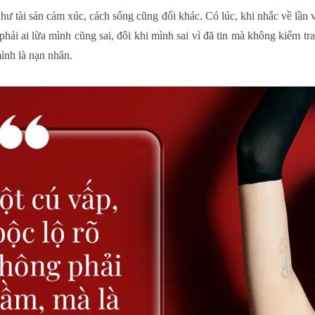
ư tài sản cảm xúc, cách sống cũng đổi khác. Có lúc, khi nhắc về lần 
hải ai lừa mình cũng sai, đôi khi mình sai vì đã tin mà không kiểm tra
mình là nạn nhân.