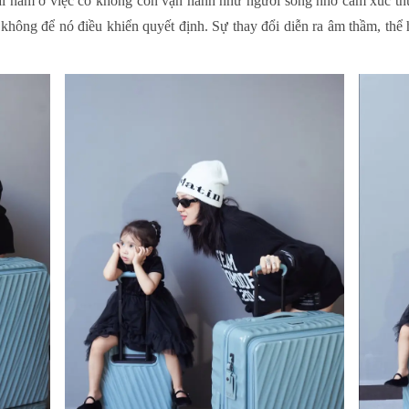
ại nằm ở việc cô không còn vận hành như người sống nhờ cảm xúc thu
 không để nó điều khiển quyết định. Sự thay đổi diễn ra âm thầm, thể