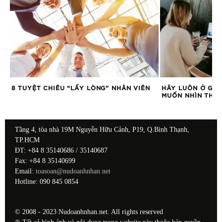
C
8 TUYỆT CHIÊU “LẤY LÒNG” NHÂN VIÊN
HÃY LUÔN Ở GẦ
MUỐN NHÌN THẤ
Tầng 4, tòa nhà 19M Nguyễn Hữu Cảnh, P19, Q.Bình Thạnh,
TP.HCM
ĐT: +84 8 35140686 / 35140687
Fax: +84 8 35140699
Email:
toasoan@nudoanhnhan.net
Hotline: 090 845 0854
© 2008 - 2023 Nudoanhnhan.net. All rights reserved