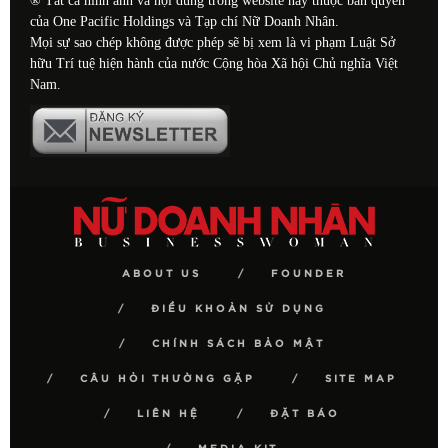
® Tất cả hình ảnh và nội dung trong website này thuộc bản quyền
của One Pacific Holdings và Tạp chí Nữ Doanh Nhân.
Mọi sự sao chép không được phép sẽ bị xem là vi phạm Luật Sở
hữu Trí tuệ hiện hành của nước Cộng hòa Xã hội Chủ nghĩa Việt
Nam.
ABOUT US
FOUNDER
ĐIỀU KHOẢN SỬ DỤNG
CHÍNH SÁCH BẢO MẬT
CÂU HỎI THƯỜNG GẶP
SITE MAP
LIÊN HỆ
ĐẶT BÁO