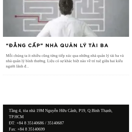
“ĐẲNG CẤP” NHÀ QUẢN LÝ TÀI BA
Mỗi chúng ta ít nhiều cũng từng tiếp xúc qua những nhà quản lý tài ba và
nhà quản lý bình thường. Liệu có sự khác biệt nào về trí tuệ giữa hai kiểu
người lãnh đ
...
Tầng 4, tòa nhà 19M Nguyễn Hữu Cảnh, P19, Q.Bình Thạnh,
TP.HCM
ĐT: +84 8 35140686 / 35140687
Fax: +84 8 35140699