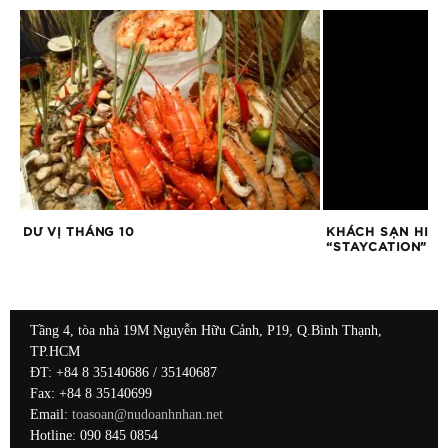
DƯ VỊ THÁNG 10
KHÁCH SẠN HILT
“STAYCATION”
Tầng 4, tòa nhà 19M Nguyễn Hữu Cảnh, P19, Q.Bình Thạnh,
TP.HCM
ĐT: +84 8 35140686 / 35140687
Fax: +84 8 35140699
Email:
toasoan@nudoanhnhan.net
Hotline: 090 845 0854