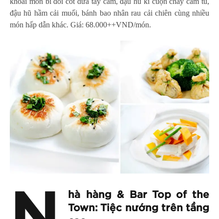
khoai môn bí đỏi cốt dừa tay cầm, đậu hũ ki cuộn chay cẩm tú,
đậu hũ hầm cải muối, bánh bao nhân rau cải chiên cùng nhiều
món hấp dẫn khác. Giá: 68.000++VND/món.
N
hà hàng & Bar Top of the
Town: Tiệc nướng trên tầng