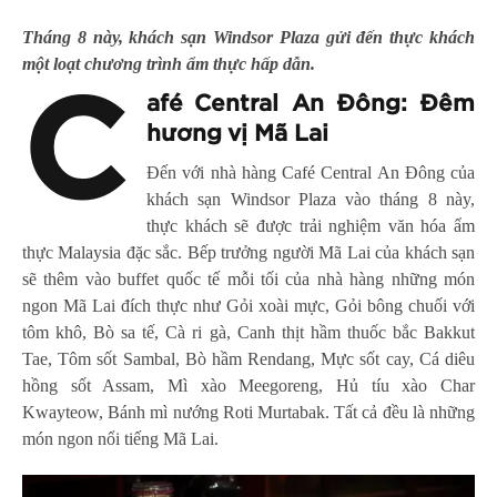
Tháng 8 này, khách sạn Windsor Plaza gửi đến thực khách
một loạt chương trình ẩm thực hấp dẫn.
C
afé Central An Đông: Đêm
hương vị Mã Lai
Đến với nhà hàng Café Central An Đông của
khách sạn Windsor Plaza vào tháng 8 này,
thực khách sẽ được trải nghiệm văn hóa ẩm
thực Malaysia đặc sắc. Bếp trưởng người Mã Lai của khách sạn
sẽ thêm vào buffet quốc tế mỗi tối của nhà hàng những món
ngon Mã Lai đích thực như Gỏi xoài mực, Gỏi bông chuối với
tôm khô, Bò sa tế, Cà ri gà, Canh thịt hầm thuốc bắc Bakkut
Tae, Tôm sốt Sambal, Bò hầm Rendang, Mực sốt cay, Cá diêu
hồng sốt Assam, Mì xào Meegoreng, Hủ tíu xào Char
Kwayteow, Bánh mì nướng Roti Murtabak. Tất cả đều là những
món ngon nổi tiếng Mã Lai.