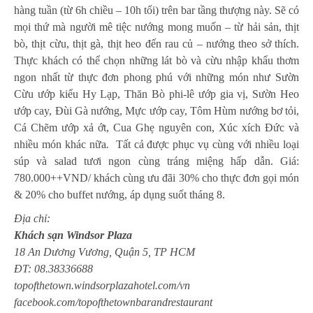
hàng tuần (từ 6h chiều – 10h tối) trên bar tầng thượng này. Sẽ có
mọi thứ mà người mê tiệc nướng mong muốn – từ hải sản, thịt
bò, thịt cừu, thịt gà, thịt heo đến rau củ – nướng theo sở thích.
Thực khách có thể chọn những lát bò và cừu nhập khẩu thơm
ngon nhất từ thực đơn phong phú với những món như Sườn
Cừu ướp kiểu Hy Lạp, Thăn Bò phi-lê ướp gia vị, Sườn Heo
ướp cay, Đùi Gà nướng, Mực ướp cay, Tôm Hùm nướng bơ tỏi,
Cá Chẽm ướp xả ớt, Cua Ghẹ nguyên con, Xúc xích Đức và
nhiều món khác nữa
.
Tất cả được phục vụ cùng với nhiều loại
súp và salad tươi ngon cùng tráng miệng hấp dẫn. Giá:
780.000++VND/ khách cùng ưu đãi 30% cho thực đơn gọi món
& 20% cho buffet nướng, áp dụng suốt tháng 8.
Địa chỉ:
Khách sạn Windsor Plaza
18 An Dương Vương, Quận 5, TP HCM
ĐT: 08.38336688
topofthetown.windsorplazahotel.com/vn
facebook.com/topofthetownbarandrestaurant