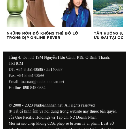
NHỮNG MÓN ĐỒ KHÔNG THỂ BỎ LỠ
TẬN HƯỞNG 8/3 
L
TRONG DỊP ONLINE FEVER
ƯU ĐÃI TẠI OCE
Tầng 4, tòa nhà 19M Nguyễn Hữu Cảnh, P19, Q.Bình Thạnh,
TP.HCM
ĐT: +84 8 35140686 / 35140687
Fax: +84 8 35140699
Email:
toasoan@nudoanhnhan.net
Hotline: 090 845 0854
© 2008 - 2023 Nudoanhnhan.net. All rights reserved
® Tất cả hình ảnh và nội dung trong website này thuộc bản quyền
của One Pacific Holdings và Tạp chí Nữ Doanh Nhân.
Mọi sự sao chép không được phép sẽ bị xem là vi phạm Luật Sở