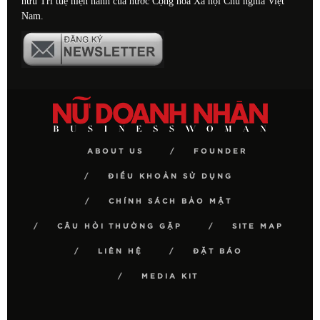
hữu Trí tuệ hiện hành của nước Cộng hòa Xã hội Chủ nghĩa Việt
Nam.
ABOUT US
FOUNDER
ĐIỀU KHOẢN SỬ DỤNG
CHÍNH SÁCH BẢO MẬT
CÂU HỎI THƯỜNG GẶP
SITE MAP
LIÊN HỆ
ĐẶT BÁO
MEDIA KIT